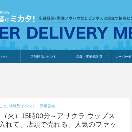
ウハウ
店舗経営のヒント
店舗・事業者訪問
スーパーデ
のり
報
ウェブ集客・販売促進
仕入れ
展示会情報
接客・販売
知識情報
販促カレンダー
集客・販売促進
アパレル店
カフェ・飲食店
ペットサロン
メーカー
他の業種
美容サロン
薬局
観光・ホテル旅館宿泊業
雑貨店
食料品店
SD export
お知らせ
イベント
セミナー
体験型イ
外部メデ
新規出展
こと
,
体験型イベント・動画告知
日（火）15時00分～アサクラ ウップス
仕入れて、店頭で売れる。人気のファッ