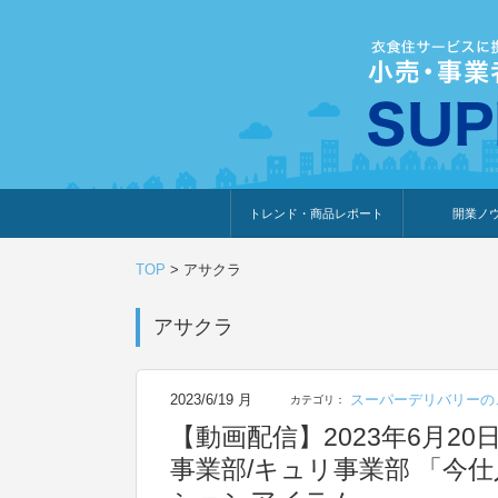
トレンド・商品レポート
開業ノ
トレンド・特集
人気ランキング
出展企業のおすすめ
商品体験・レビュー
暮らしの提案
開業までの道
開業知識・情
TOP
>
アサクラ
アサクラ
2023/6/19 月
スーパーデリバリーの
カテゴリ：
【動画配信】2023年6月20
事業部/キュリ事業部 「今