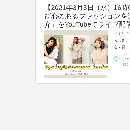
【2021年3月3日（水）1
び心のあるファッションを
介」をYouTubeでライブ
「アサクラ
らしさ」
を大切に
：
アサ
ロ