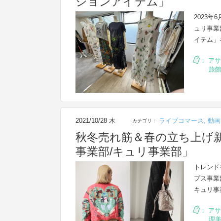
ションアイテム」
2023年
ュリ事業
イテム」
：
アサ
旅
2021/10/28 木
ライブコマース
,
動画
カテゴリ：
秋冬売れ筋＆春の立ち上げ
事業部/キュリ事業部」
トレンド
プス事業
キュリ事
：
アサ
理