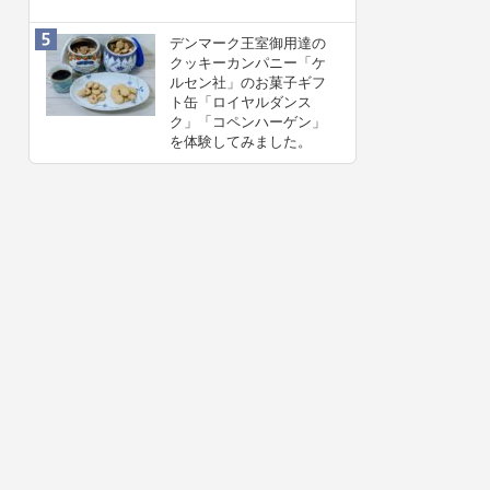
デンマーク王室御用達の
クッキーカンパニー「ケ
ルセン社」のお菓子ギフ
ト缶「ロイヤルダンス
ク」「コペンハーゲン」
を体験してみました。