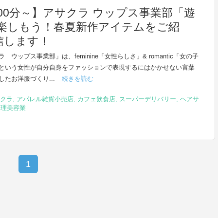
6時00分～】アサクラ ウップス事業部「遊
楽しもう！春夏新作アイテムをご紹
配信します！
 ウップス事業部」は、feminine「女性らしさ」& romantic「女の子
という女性が自分自身をファッションで表現するにはかかせない言葉
したお洋服づくり...
続きを読む
クラ
,
アパレル雑貨小売店
,
カフェ飲食店
,
スーパーデリバリー
,
ヘアサ
ン理美容業
1