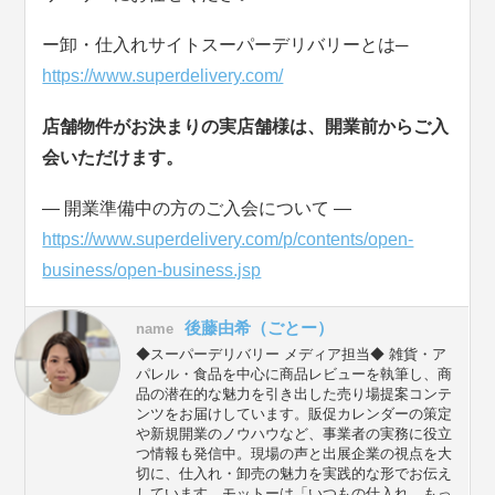
ー卸・仕入れサイトスーパーデリバリーとは─
https://www.superdelivery.com/
店舗物件がお決まりの実店舗様は、開業前からご入
会いただけます。
― 開業準備中の方のご入会について ―
https://www.superdelivery.com/p/contents/open-
business/open-business.jsp
後藤由希（ごとー）
name
◆スーパーデリバリー メディア担当◆ 雑貨・ア
パレル・食品を中心に商品レビューを執筆し、商
品の潜在的な魅力を引き出した売り場提案コンテ
ンツをお届けしています。販促カレンダーの策定
や新規開業のノウハウなど、事業者の実務に役立
つ情報も発信中。現場の声と出展企業の視点を大
切に、仕入れ・卸売の魅力を実践的な形でお伝え
しています。モットーは「いつもの仕入れ、もっ