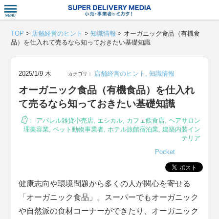
衣食住サー
TOP
>
店舗経営のヒント
>
知識情報
>
オーガニック食品（有機食
品）を仕入れて売るなら知っておきたい基礎知識
2025/1/9 木
店舗経営のヒント
,
知識情報
カテゴリ：
オーガニック食品（有機食品）を仕入れ
て売るなら知っておきたい基礎知識
：
アパレル雑貨小売店
,
エシカル
,
カフェ飲食店
,
ヘアサロン
理美容業
,
ペット動物事業者
,
ホテル旅館宿泊業
,
建築内装イン
テリア
Pocket
健康志向や環境問題から多くの人が関心を寄せる
「オーガニック食品」。スーパーでもオーガニック
や自然派の食材コーナーができたり、オーガニック