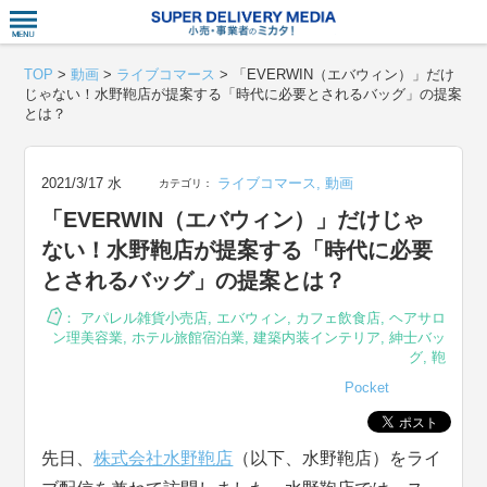
衣食住サー
TOP
>
動画
>
ライブコマース
>
「EVERWIN（エバウィン）」だけ
じゃない！水野鞄店が提案する「時代に必要とされるバッグ」の提案
とは？
2021/3/17 水
ライブコマース
,
動画
カテゴリ：
「EVERWIN（エバウィン）」だけじゃ
ない！水野鞄店が提案する「時代に必要
とされるバッグ」の提案とは？
：
アパレル雑貨小売店
,
エバウィン
,
カフェ飲食店
,
ヘアサロ
ン理美容業
,
ホテル旅館宿泊業
,
建築内装インテリア
,
紳士バッ
グ
,
鞄
Pocket
先日、
株式会社水野鞄店
（以下、水野鞄店）をライ