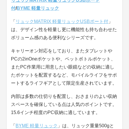
リュックMATRIX 軽量リュックUSBポート
付
/
BYME 軽量リュック
「
リュックMATRIX 軽量リュックUSBポート付
」
は、デザイン性を軽量し更に機能性も持ち合わせた
ボリューム感のある便利なシリーズです。
キャリーオン対応をしており、またタブレットや
PCの2inOneポケットや、ペットボトルポケット、
またPC作業用に用意したい眼鏡などの収納に適し
たポケットを配置するなど、モバイルライフをサポ
ートするライフギアとして限定生産されています。
内部は多数の仕切りを配置し、おさまりのよい収納
スペースを確保している点は人気のポイントです。
15.6インチ程度のPC収納に適しています。
「
BYME 軽量リュック
」は、リュック重量500gと