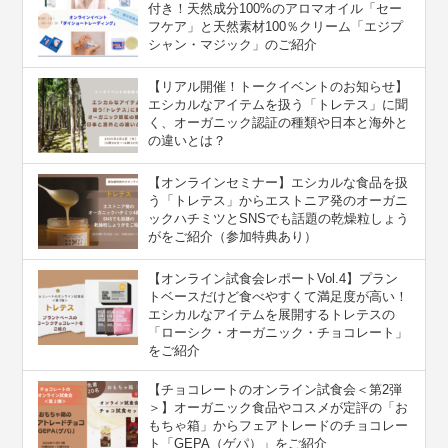
付き！天然成分100%のアロマオイル「セー
フケア」と天然素材100％クリーム「エジプ
シャン・マジック」のご紹介
【リアル開催！トークイベントのお知らせ】
エシカルなアイテムを扱う「トレテス」に聞
く、オーガニック認証の種類や日本と海外と
の違いとは？
【オンラインセミナー】エシカルな食品を扱
う「トレテス」からエストニア発のオーガニ
ックハチミツとSNSでも話題の乾燥粒しょう
がをご紹介（参加特典あり）
【オンライン試食会レポートVol.4】プラン
トベースだけど食べやすくて満足度が高い！
エシカルなアイテムを展開するトレテスの
「ローシク・オーガニック・チョコレート」
をご紹介
【チョコレートのオンライン試食会＜第2弾
＞】オーガニック食品やコスメが定評の「お
もちゃ箱」からフェアトレードのチョコレー
ト「GEPA（ゲパ）」をご紹介