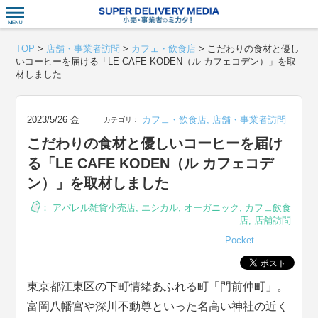
衣食住サー
TOP
>
店舗・事業者訪問
>
カフェ・飲食店
>
こだわりの食材と優し
いコーヒーを届ける「LE CAFE KODEN（ル カフェコデン）」を取
材しました
2023/5/26 金
カフェ・飲食店
,
店舗・事業者訪問
カテゴリ：
こだわりの食材と優しいコーヒーを届け
る「LE CAFE KODEN（ル カフェコデ
ン）」を取材しました
：
アパレル雑貨小売店
,
エシカル
,
オーガニック
,
カフェ飲食
店
,
店舗訪問
Pocket
東京都江東区の下町情緒あふれる町「門前仲町」。
富岡八幡宮や深川不動尊といった名高い神社の近く