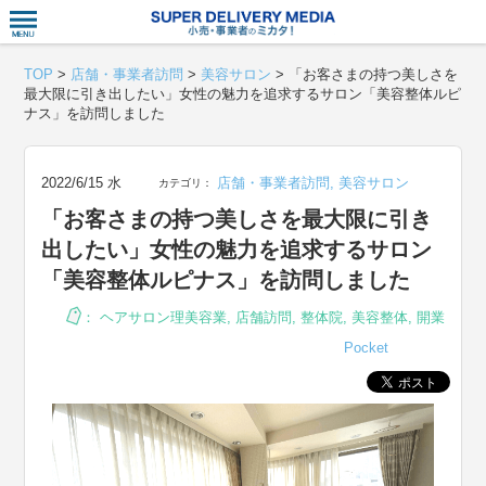
衣食住サー
TOP
>
店舗・事業者訪問
>
美容サロン
>
「お客さまの持つ美しさを
最大限に引き出したい」女性の魅力を追求するサロン「美容整体ルピ
ナス」を訪問しました
2022/6/15 水
店舗・事業者訪問
,
美容サロン
カテゴリ：
「お客さまの持つ美しさを最大限に引き
出したい」女性の魅力を追求するサロン
「美容整体ルピナス」を訪問しました
：
ヘアサロン理美容業
,
店舗訪問
,
整体院
,
美容整体
,
開業
Pocket