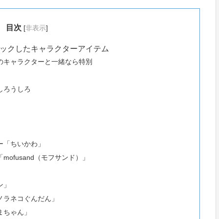
目次
[
非表示
]
ックしたキャラクターアイテム
のキャラクターと一緒なら特別
しろうしろ
ー「ちいかわ」
ofusand（モフサンド）」
」
ン」
ノラネコぐんだん」
まちゃん」