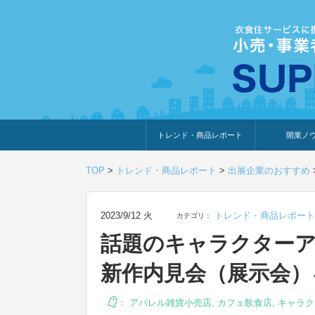
トレンド・商品レポート
開業ノ
トレンド・特集
人気ランキング
出展企業のおすすめ
商品体験・レビュー
暮らしの提案
開業までの道
開業知識・情
TOP
>
トレンド・商品レポート
>
出展企業のおすすめ
2023/9/12 火
トレンド・商品レポート
カテゴリ：
話題のキャラクター
新作内見会（展示会）
：
アパレル雑貨小売店
,
カフェ飲食店
,
キャラク