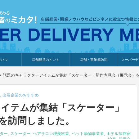
ウハウ
店舗経営のヒント
店舗・事業者訪問
スーパーデ
のり
報
ウェブ集客・販売促進
仕入れ
展示会情報
接客・販売
知識情報
販促カレンダー
集客・販売促進
アパレル店
カフェ・飲食店
ペットサロン
メーカー
他の業種
美容サロン
薬局
観光・ホテル旅館宿泊業
雑貨店
食料品店
SD export
お知らせ
イベント
セミナー
体験型イ
外部メデ
新規出展
>
話題のキャラクターアイテムが集結「スケーター」新作内見会（展示会）
,
出展企業のおすすめ
アイテムが集結「スケーター」
を訪問しました。
ター
,
スケーター
,
ヘアサロン理美容業
,
ペット動物事業者
,
ホテル旅館宿