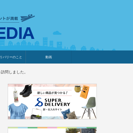
衣食住サービスに携わる小売
リバリーのこと
動画
・プレゼント企画
・調査レポート
ベント・動画告知
ィア掲載
メーカー
ライブコマース
を訪問しました。