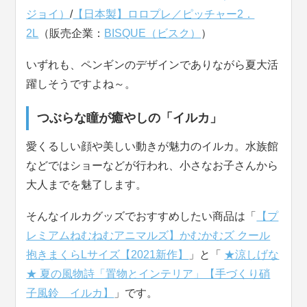
ジョイ）
/
【日本製】ロロプレ／ピッチャー2．
2L
（販売企業：
BISQUE（ビスク）
）
いずれも、ペンギンのデザインでありながら夏大活
躍しそうですよね～。
つぶらな瞳が癒やしの「イルカ」
愛くるしい顔や美しい動きが魅力のイルカ。水族館
などではショーなどが行われ、小さなお子さんから
大人までを魅了します。
そんなイルカグッズでおすすめしたい商品は「
【プ
レミアムねむねむアニマルズ】かむかむズ クール
抱きまくらLサイズ【2021新作】
」と「
★涼しげな
★ 夏の風物詩「置物とインテリア」【手づくり硝
子風鈴 イルカ】
」です。