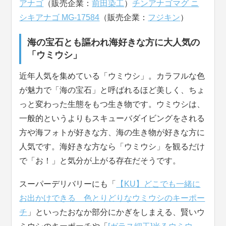
アナゴ
（販売企業：
前田染工
）
チンアナゴマグ ニ
シキアナゴ MG-17584
（販売企業：
フジキン
）
海の宝石とも謳われ海好きな方に大人気の
「ウミウシ」
近年人気を集めている「ウミウシ」。カラフルな色
が魅力で「海の宝石」と呼ばれるほど美しく、ちょ
っと変わった生態をもつ生き物です。ウミウシは、
一般的というよりもスキューバダイビングをされる
方や海フォトが好きな方、海の生き物が好きな方に
人気です。海好きな方なら「ウミウシ」を観るだけ
で「お！」と気分が上がる存在だそうです。
スーパーデリバリーにも「
【KU】どこでも一緒に
お出かけできる 色とりどりなウミウシのキーポー
チ
」といったおなか部分にかぎをしまえる、賢いウ