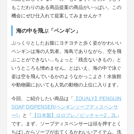
もこだわりのある商品提案の商品がいっぱい。この
機会にぜひ仕入れて提案してみませんか？
海の中を飛ぶ「ペンギン」
ぷっくりとしたお腹にヨチヨチと歩く姿がかわいい
ペンギンは海の人気者。海鳥でありながら、空を飛
ぶことができない…ちょっと「残念ないきもの」と
いうところも憎めません。とはいえ、海の中で泳ぐ
姿は空を飛んでいるかのようなかっこよさ！水族館
や動物園においても人気の動物の上位に入ります。
今回、ご紹介したい商品は「
【QUALY】PENGUIN
SOAP DISPENSER(ペンギンソープディスペンサ
ー)
」と「
【日本製】ロロプレ／ピッチャー2．2L
」
です。まず、ソープディスペンサーは頭を押すとく
ちばしからソープが出てくるかわいいアイテム。洗