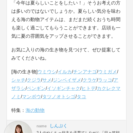
「今年は夏らしいことをしたい！」そうお考えの方
は多いのではないでしょうか。夏らしい気分を味わ
える海の動物アイテムは、まだまだ続くおうち時間
も楽しく過ごしてもらうことができます。店頭も一
気に夏の雰囲気をアップさせることができます。
お気に入りの海の生き物を見つけて、ぜひ提案して
みてくださいね。
[海の生き物]
ウミウシ
/
イルカ
/
チンアナゴ
/
ウミガメ
/
シャチ
/
クジラ
/
サメ
/
ジンベイザメ
/
クラゲ
/
ラッコ
/
ア
ザラシ
/
ペンギン
/
イソギンチャク
/
ヒトデ
/
カクレクマ
ノミ
/
マンボウ
/
タツノオトシゴ
/
タコ
特集：
海の動物
しんぷく
name
2人のやんちゃ坊主を子育てしながら「日々笑顔