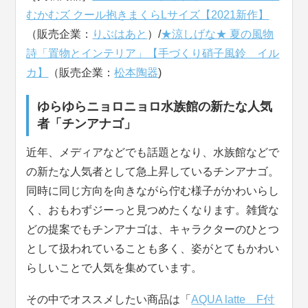
むかむズ クール抱きまくらLサイズ【2021新作】
（販売企業：
りぶはあと
）/
★涼しげな★ 夏の風物
詩「置物とインテリア」【手づくり硝子風鈴 イル
カ】
（販売企業：
松本陶器
)
ゆらゆらニョロニョロ水族館の新たな人気
者「チンアナゴ」
近年、メディアなどでも話題となり、水族館などで
の新たな人気者として急上昇しているチンアナゴ。
同時に同じ方向を向きながら佇む様子がかわいらし
く、おもわずジーっと見つめたくなります。雑貨な
どの提案でもチンアナゴは、キャラクターのひとつ
として扱われていることも多く、姿がとてもかわい
らしいことで人気を集めています。
その中でオススメしたい商品は「
AQUA latte F付