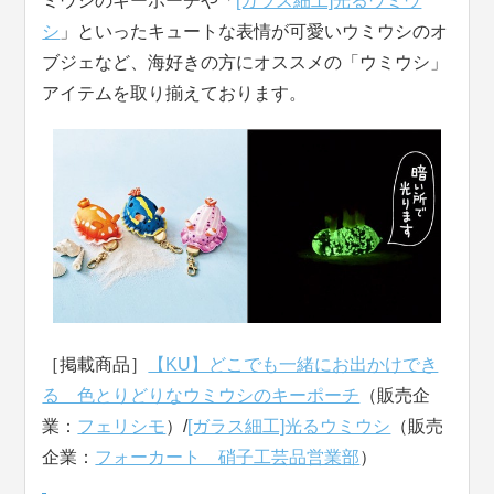
ミウシのキーポーチや「
[ガラス細工]光るウミウ
シ
」といったキュートな表情が可愛いウミウシのオ
ブジェなど、海好きの方にオススメの「ウミウシ」
アイテムを取り揃えております。
［掲載商品］
【KU】どこでも一緒にお出かけでき
る 色とりどりなウミウシのキーポーチ
（販売企
業：
フェリシモ
）/
[ガラス細工]光るウミウシ
（販売
企業：
フォーカート 硝子工芸品営業部
）