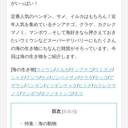
がいっぱい！
定番人気のペンギン、サメ、イルカはもちろん！近
年人気を集めているチンアナゴ、クラゲ、カクレク
マノミ、マンボウ…そして海好きなら押さえておき
たいウミウシなどスーパーデリバリーにもたくさん
の海の生き物にちなんだ雑貨がそろっています。今
回は海の生き物をご紹介します。
[海の生き物]
ウミウシ
/
イルカ
/
チンアナゴ
/
ウミガメ
/
シャチ
/
クジラ
/
サメ
/
ジンベイザメ
/
クラゲ
/
ラッコ
/
ア
ザラシ
/
ペンギン
/
イソギンチャク
/
ヒトデ
/
カクレクマ
ノミ
/
マンボウ
/
タツノオトシゴ
/
タコ
目次
[
非表示
]
特集：海の動物