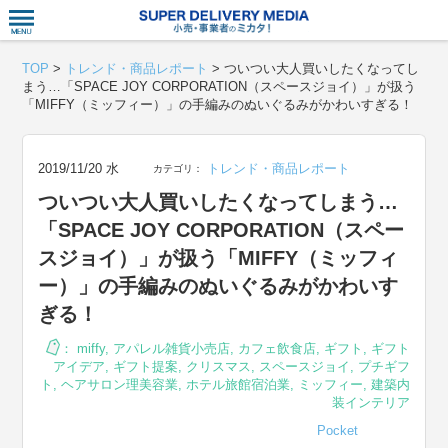
衣食住サー
TOP
>
トレンド・商品レポート
>
ついつい大人買いしたくなってし
まう…「SPACE JOY CORPORATION（スペースジョイ）」が扱う
「MIFFY（ミッフィー）」の手編みのぬいぐるみがかわいすぎる！
2019/11/20 水
トレンド・商品レポート
カテゴリ：
ついつい大人買いしたくなってしまう…
「SPACE JOY CORPORATION（スペー
スジョイ）」が扱う「MIFFY（ミッフィ
ー）」の手編みのぬいぐるみがかわいす
ぎる！
：
miffy
,
アパレル雑貨小売店
,
カフェ飲食店
,
ギフト
,
ギフト
アイデア
,
ギフト提案
,
クリスマス
,
スペースジョイ
,
プチギフ
ト
,
ヘアサロン理美容業
,
ホテル旅館宿泊業
,
ミッフィー
,
建築内
装インテリア
Pocket