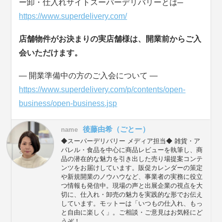
ー卸・仕入れサイトスーパーデリバリーとは─
https://www.superdelivery.com/
店舗物件がお決まりの実店舗様は、開業前からご入
会いただけます。
― 開業準備中の方のご入会について ―
https://www.superdelivery.com/p/contents/open-
business/open-business.jsp
後藤由希（ごとー）
name
◆スーパーデリバリー メディア担当◆ 雑貨・ア
パレル・食品を中心に商品レビューを執筆し、商
品の潜在的な魅力を引き出した売り場提案コンテ
ンツをお届けしています。販促カレンダーの策定
や新規開業のノウハウなど、事業者の実務に役立
つ情報も発信中。現場の声と出展企業の視点を大
切に、仕入れ・卸売の魅力を実践的な形でお伝え
しています。モットーは「いつもの仕入れ、もっ
と自由に楽しく」。ご相談・ご意見はお気軽にど
うぞ！