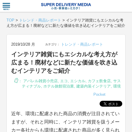
衣食住サー
TOP
>
トレンド・商品レポート
>
インテリア雑貨にもエシカルな考
え方が広まる！廃材などに新たな価値を吹き込むインテリアをご紹介
2019/10/28 月
トレンド・商品レポート
カテゴリ：
インテリア雑貨にもエシカルな考え方が
広まる！廃材などに新たな価値を吹き込
むインテリアをご紹介
：
アパレル雑貨小売店
,
エコ
,
エシカル
,
カフェ飲食店
,
サス
ティナブル
,
ホテル旅館宿泊業
,
建築内装インテリア
,
環境
Pocket
近年、環境に配慮された商品の消費が注目されてい
ますが、それと同時に、インテリア雑貨を扱うメー
カー各社からも環境に配慮された商品が多く見られ