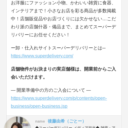
お洋服にファッション小物、かわいい雑貨に食器、
インテリアまで！小さなお店を彩る商品が多数掲載
中！店舗販促品やお店づくりには欠かせない…こだ
わり派の店舗什器・備品まで、まとめてスーパーデ
リバリーにお任せください！
ー卸・仕入れサイトスーパーデリバリーとは─
https://www.superdelivery.com/
店舗物件がお決まりの実店舗様は、開業前からご入
会いただけます。
― 開業準備中の方のご入会について ―
https://www.superdelivery.com/p/contents/open-
business/open-business.jsp
後藤由希（ごとー）
name
◆スーパーデリバリー メディア担当◆ 雑貨・ア