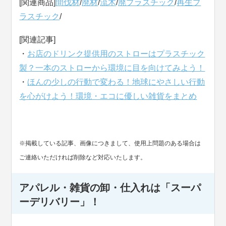
[関連商品]
間伐材
/
廃材
/
流木
/
廃プラスチック
/
再生プ
ラスチック
/
[関連記事]
・
お店のドリンク提供用のストローはプラスチック
製？一本のストローから環境に目を向けてみよう！
・
ほんの少しの行動で変わる！地球にやさしい行動
を心がけよう！環境・エコに優しい雑貨をまとめ
※掲載している記事、画像につきまして、使用上問題のある場合は
ご連絡いただければ削除など対応いたします。
アパレル・雑貨の卸・仕入れは「スーパ
ーデリバリー」！