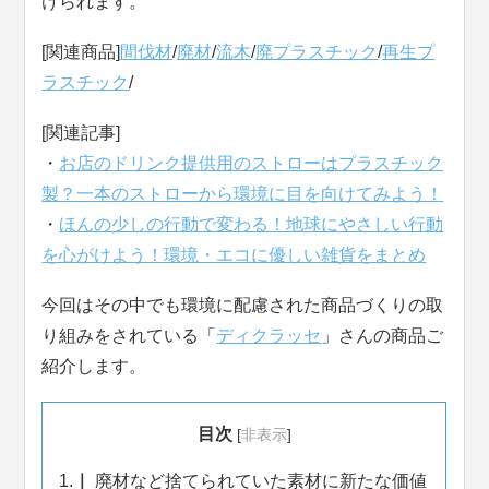
けられます。
[関連商品]
間伐材
/
廃材
/
流木
/
廃プラスチック
/
再生プ
ラスチック
/
[関連記事]
・
お店のドリンク提供用のストローはプラスチック
製？一本のストローから環境に目を向けてみよう！
・
ほんの少しの行動で変わる！地球にやさしい行動
を心がけよう！環境・エコに優しい雑貨をまとめ
今回はその中でも環境に配慮された商品づくりの取
り組みをされている「
ディクラッセ
」さんの商品ご
紹介します。
目次
[
非表示
]
1.
廃材など捨てられていた素材に新たな価値