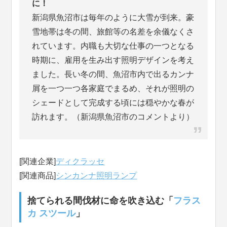
に！
新潟県魚沼市は毎年のように大雪が到来。豪
雪地帯は冬の間、旅館等の名差を余儀なくさ
れています。内職も大切な仕事の一つとなる
時期に、雇用を生み出す照明デザインを考え
ました。長い冬の間、魚沼市内で出るカンナ
屑を一つ一つ各家庭でまるめ、それが照明の
シェードとして完成する頃には穏やかな春が
訪れます。（新潟県魚沼市のコメントより）
[関連企業]
ディクラッセ
[関連商品]
シンカンナ照明ランプ
捨てられる間伐材に命を吹き込む「
フラス
カ スツール
」