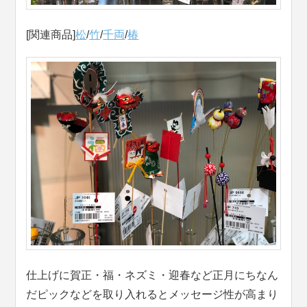
[関連商品]
松
/
竹
/
千両
/
椿
仕上げに賀正・福・ネズミ・迎春など正月にちなん
だピックなどを取り入れるとメッセージ性が高まり