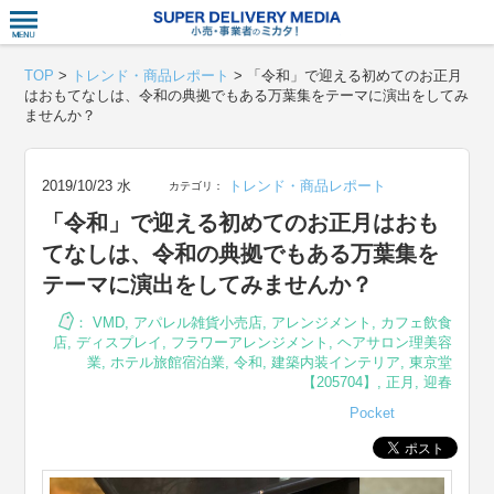
衣食住サー
TOP
>
トレンド・商品レポート
>
「令和」で迎える初めてのお正月
はおもてなしは、令和の典拠でもある万葉集をテーマに演出をしてみ
ませんか？
2019/10/23 水
トレンド・商品レポート
カテゴリ：
「令和」で迎える初めてのお正月はおも
てなしは、令和の典拠でもある万葉集を
テーマに演出をしてみませんか？
：
VMD
,
アパレル雑貨小売店
,
アレンジメント
,
カフェ飲食
店
,
ディスプレイ
,
フラワーアレンジメント
,
ヘアサロン理美容
業
,
ホテル旅館宿泊業
,
令和
,
建築内装インテリア
,
東京堂
【205704】
,
正月
,
迎春
Pocket