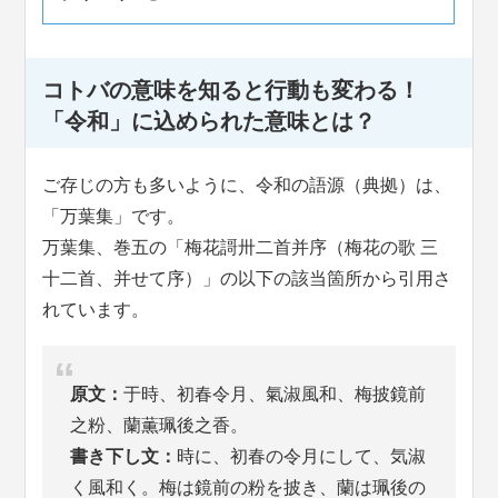
コトバの意味を知ると行動も変わる！
「令和」に込められた意味とは？
ご存じの方も多いように、令和の語源（典拠）は、
「万葉集」です。
万葉集、巻五の「梅花謌卅二首并序（梅花の歌 三
十二首、并せて序）」の以下の該当箇所から引用さ
れています。
原文：
于時、初春令月、氣淑風和、梅披鏡前
之粉、蘭薫珮後之香。
書き下し文：
時に、初春の令月にして、気淑
く風和く。梅は鏡前の粉を披き、蘭は珮後の