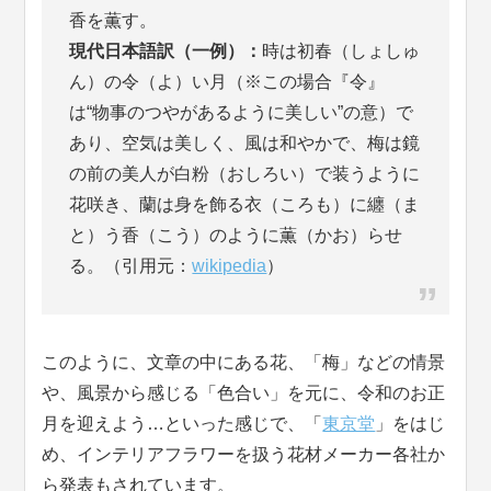
香を薫す。
現代日本語訳（一例）：
時は初春（しょしゅ
ん）の令（よ）い月（※この場合『令』
は“物事のつやがあるように美しい”の意）で
あり、空気は美しく、風は和やかで、梅は鏡
の前の美人が白粉（おしろい）で装うように
花咲き、蘭は身を飾る衣（ころも）に纏（ま
と）う香（こう）のように薫（かお）らせ
る。（引用元：
wikipedia
）
このように、文章の中にある花、「梅」などの情景
や、風景から感じる「色合い」を元に、令和のお正
月を迎えよう…といった感じで、「
東京堂
」をはじ
め、インテリアフラワーを扱う花材メーカー各社か
ら発表もされています。