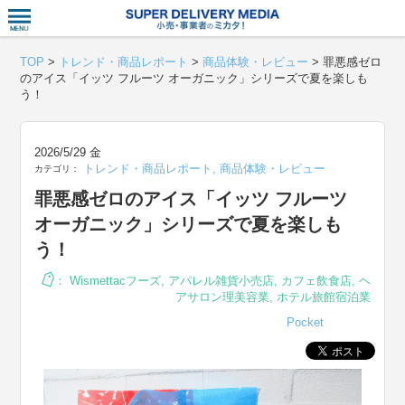
衣食住サー
TOP
>
トレンド・商品レポート
>
商品体験・レビュー
>
罪悪感ゼロ
のアイス「イッツ フルーツ オーガニック」シリーズで夏を楽しも
う！
2026/5/29 金
トレンド・商品レポート
,
商品体験・レビュー
カテゴリ：
罪悪感ゼロのアイス「イッツ フルーツ
オーガニック」シリーズで夏を楽しも
う！
：
Wismettacフーズ
,
アパレル雑貨小売店
,
カフェ飲食店
,
ヘ
アサロン理美容業
,
ホテル旅館宿泊業
Pocket