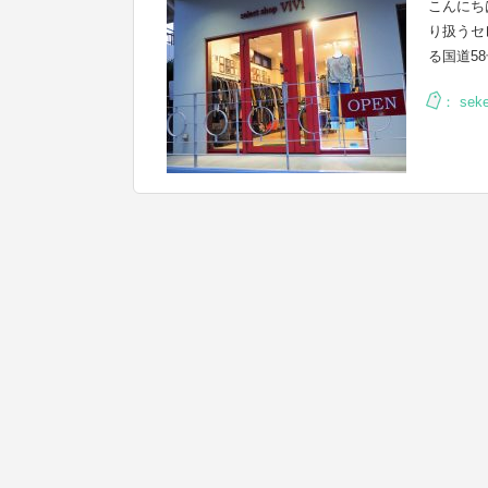
こんにち
り扱うセ
る国道5
：
seke