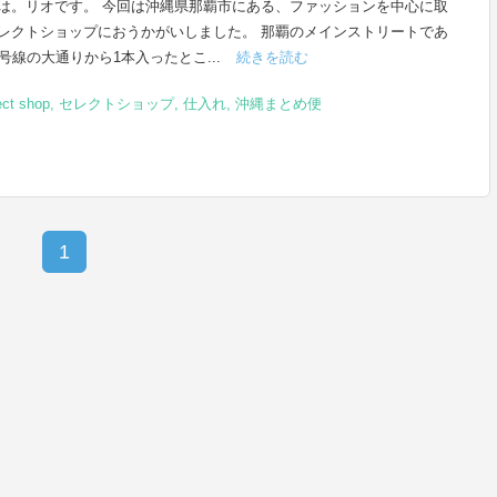
は。リオです。 今回は沖縄県那覇市にある、ファッションを中心に取
レクトショップにおうかがいしました。 那覇のメインストリートであ
8号線の大通りから1本入ったとこ...
続きを読む
ct shop
,
セレクトショップ
,
仕入れ
,
沖縄まとめ便
1