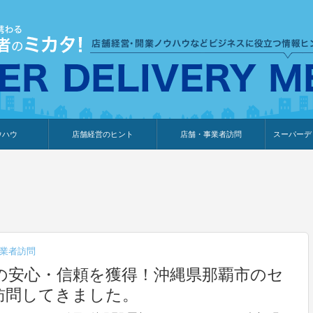
ウハウ
店舗経営のヒント
店舗・事業者訪問
スーパーデ
のり
報
ウェブ集客・販売促進
仕入れ
展示会情報
接客・販売
知識情報
販促カレンダー
集客・販売促進
アパレル店
カフェ・飲食店
ペットサロン
メーカー
他の業種
美容サロン
薬局
観光・ホテル旅館宿泊業
雑貨店
食料品店
SD export
お知らせ
イベント
セミナー
体験型イ
外部メデ
新規出展
業者訪問
の安心・信頼を獲得！沖縄県那覇市のセ
を訪問してきました。