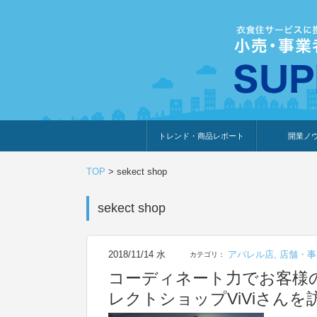
トレンド・商品レポート
開業ノ
トレンド・特集
人気ランキング
出展企業のおすすめ
商品体験・レビュー
暮らしの提案
開業までの道
開業知識・情
TOP
>
sekect shop
sekect shop
2018/11/14 水
アパレル店
,
店舗・事
カテゴリ：
コーディネート力でお客様
レクトショップViViさん