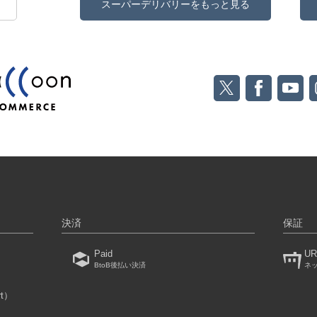
スーパーデリバリーをもっと見る
決済
保証
Paid
UR
BtoB後払い決済
ネ
rt）