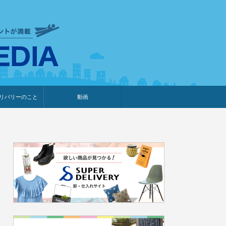
衣食住サービスに携わる小売
リバリーのこと
動画
・プレゼント企画
・調査レポート
ベント・動画告知
ィア掲載
メーカー
ライブコマース