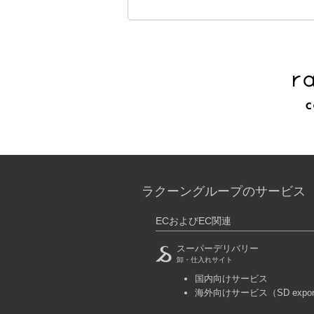
ラクーングループのサービス
ECおよびEC関連
スーパーデリバリー
卸・仕入れサイト
国内向けサービス
海外向けサービス
（SD expo