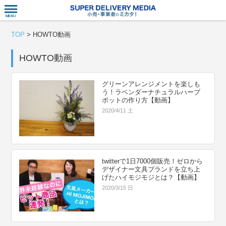
衣食住サー
TOP
>
HOWTO動画
HOWTO動画
グリーンアレンジメントを楽しも
う！ラベンダーナチュラルハーブ
ポットの作り方【動画】
2020/4/11 土
twitterで1日7000個販売！ゼロから
デザイナー文具ブランドを立ち上
げたハイモジモジとは？【動画】
2020/3/15 日