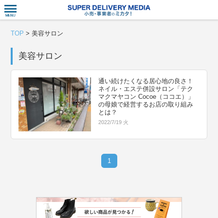
衣食住サー
TOP
>
美容サロン
美容サロン
通い続けたくなる居心地の良さ！
ネイル・エステ併設サロン「テク
マクマヤコン Cocoe（ココエ）」
の母娘で経営するお店の取り組み
とは？
2022/7/19 火
1