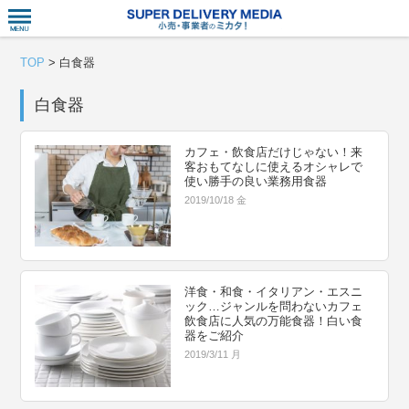
衣食住サー
TOP
>
白食器
白食器
カフェ・飲食店だけじゃない！来
客おもてなしに使えるオシャレで
使い勝手の良い業務用食器
2019/10/18 金
洋食・和食・イタリアン・エスニ
ック…ジャンルを問わないカフェ
飲食店に人気の万能食器！白い食
器をご紹介
2019/3/11 月