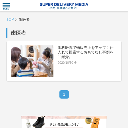
衣食住サー
TOP
>
歯医者
歯医者
歯科医院で物販売上をアップ！仕
入れて提案するおもてなし事例を
ご紹介。
2020/10/30 金
1