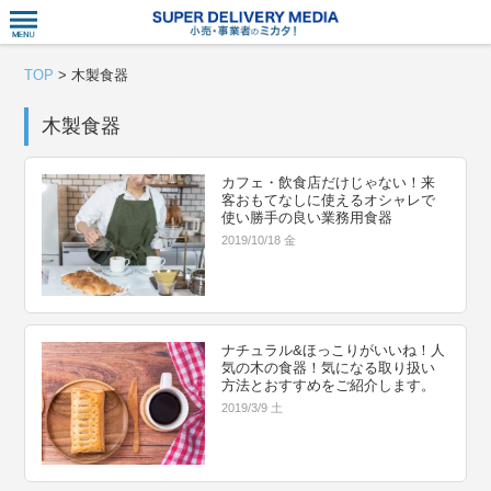
衣食住サー
TOP
>
木製食器
木製食器
カフェ・飲食店だけじゃない！来
客おもてなしに使えるオシャレで
使い勝手の良い業務用食器
2019/10/18 金
ナチュラル&ほっこりがいいね！人
気の木の食器！気になる取り扱い
方法とおすすめをご紹介します。
2019/3/9 土