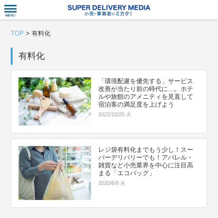
衣食住サー
TOP
>
有料化
有料化
「環境配慮を優先する」サービス
改善が当たり前の時代に…。ホテ
ルや旅館のアメニティを見直して
宿泊客の満足度を上げよう
2022/10/25 火
レジ袋有料化までもう少し！スー
パーデリバリーでも！アパレル・
雑貨など小売業界を中心に注目高
まる「エコバッグ」
2020/6/9 火