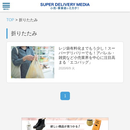
衣食住サー
TOP
>
折りたたみ
折りたたみ
レジ袋有料化までもう少し！スー
パーデリバリーでも！アパレル・
雑貨など小売業界を中心に注目高
まる「エコバッグ」
2020/6/9 火
1