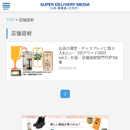
衣食住サー
TOP
>
店舗資材
店舗資材
お店の運営・ディスプレイに取り
入れたい「SDアワード2023
vol.2」什器・店舗資材部門TOP3企
業
2023/9/14 木
1