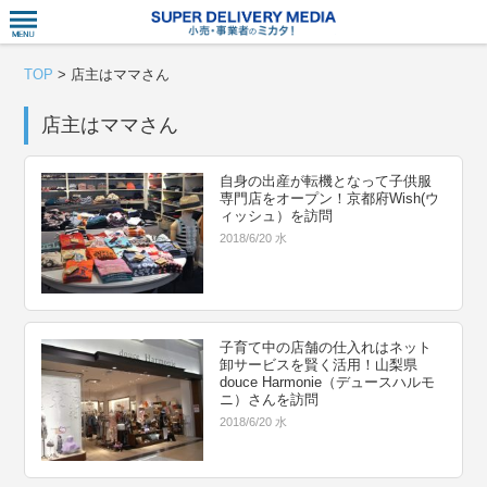
衣食住サー
TOP
>
店主はママさん
店主はママさん
自身の出産が転機となって子供服
専門店をオープン！京都府Wish(ウ
ィッシュ）を訪問
2018/6/20 水
子育て中の店舗の仕入れはネット
卸サービスを賢く活用！山梨県
douce Harmonie（デュースハルモ
ニ）さんを訪問
2018/6/20 水