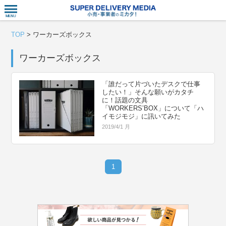
衣食住サー
TOP
>
ワーカーズボックス
ワーカーズボックス
「誰だって片づいたデスクで仕事
したい！」そんな願いがカタチ
に！話題の文具
「WORKERS’BOX」について「ハ
イモジモジ」に訊いてみた
2019/4/1 月
1