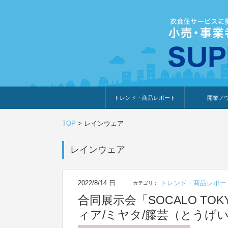
トレンド・商品レポート
開業ノ
トレンド・特集
人気ランキング
出展企業のおすすめ
商品体験・レビュー
暮らしの提案
開業までの道
開業知識・情
TOP
>
レインウェア
レインウェア
2022/8/14 日
トレンド・商品レポー
カテゴリ：
合同展示会「SOCALO TO
ィア/ミヤタ/籐芸（とうげい