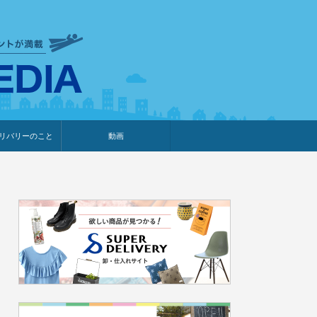
衣食住サービスに携わる小売
リバリーのこと
動画
・プレゼント企画
・調査レポート
ベント・動画告知
ィア掲載
メーカー
ライブコマース