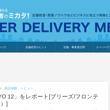
ウハウ
店舗経営のヒント
店舗・事業者訪問
スーパーデ
のり
報
ウェブ集客・販売促進
仕入れ
展示会情報
接客・販売
知識情報
販促カレンダー
集客・販売促進
アパレル店
カフェ・飲食店
ペットサロン
メーカー
他の業種
美容サロン
薬局
観光・ホテル旅館宿泊業
雑貨店
食料品店
SD export
お知らせ
イベント
セミナー
体験型イ
外部メデ
新規出展
ト
,
商品体験・レビュー
KYO 12」をレポート[ブリーズ/フロンテ
）]