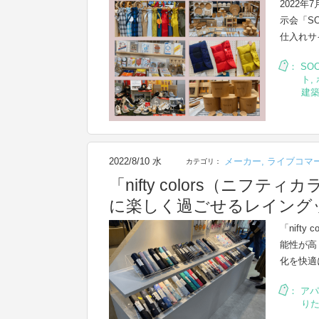
2022
示会「SO
仕入れサ
：
SO
ト
,
建
2022/8/10 水
メーカー
,
ライブコマ
カテゴリ：
「nifty colors（ニ
に楽しく過ごせるレイング
「nift
能性が高
化を快適
：
アパ
り