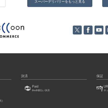
スーパーデリバリーをもっと見る
決済
保証
Paid
UR
BtoB後払い決済
ネ
rt）