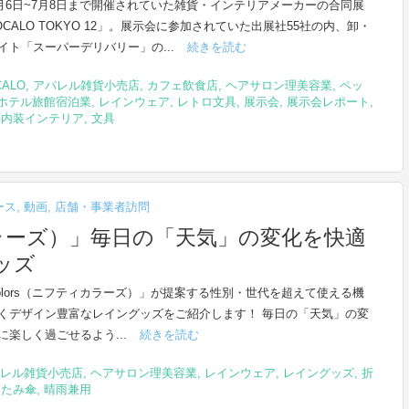
年7月6日~7月8日まで開催されていた雑貨・インテリアメーカーの合同展
CALO TOKYO 12」。展示会に参加されていた出展社55社の内、卸・
イト「スーパーデリバリー」の...
続きを読む
CALO
,
アパレル雑貨小売店
,
カフェ飲食店
,
ヘアサロン理美容業
,
ペッ
ホテル旅館宿泊業
,
レインウェア
,
レトロ文具
,
展示会
,
展示会レポート
,
築内装インテリア
,
文具
ース
,
動画
,
店舗・事業者訪問
フティカラーズ）」毎日の「天気」の変化を快適
ッズ
y colors（ニフティカラーズ）」が提案する性別・世代を超えて使える機
くデザイン豊富なレイングッズをご紹介します！ 毎日の「天気」の変
に楽しく過ごせるよう...
続きを読む
レル雑貨小売店
,
ヘアサロン理美容業
,
レインウェア
,
レイングッズ
,
折
たたみ傘
,
晴雨兼用