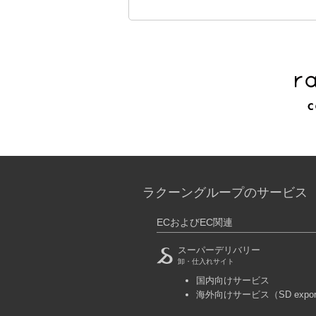
ラクーングループのサービス
ECおよびEC関連
スーパーデリバリー
卸・仕入れサイト
国内向けサービス
海外向けサービス
（SD expo