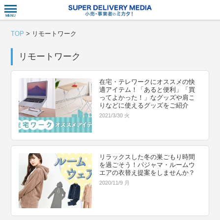
衣食住サー
TOP
>
リモートワーク
リモートワーク
在宅・テレワークにオススメの快
適アイテム！「あると便利」「買
ってよかった！」なグッズや肩こ
りなどに使えるグッズをご紹介
2021/3/30 火
リラックスした冬の巣ごもり時間
を過ごそう！パジャマ・ルームウ
エアの衣替え提案をしませんか？
2020/11/9 月