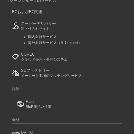
ラクーングループのサービス
ECおよびEC関連
スーパーデリバリー
卸・仕入れサイト
国内向けサービス
（SD export）
海外向けサービス
COREC
クラウド受注・発注システム
SDファクトリー
メーカーと工場のマッチングサービス
決済
Paid
BtoB後払い決済
保証
URIHO