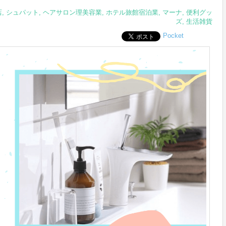
店
,
シュパット
,
ヘアサロン理美容業
,
ホテル旅館宿泊業
,
マーナ
,
便利グッ
ズ
,
生活雑貨
Pocket