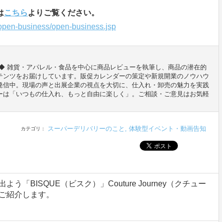
は
こちら
よりご覧ください。
/open-business/open-business.jsp
◆ 雑貨・アパレル・食品を中心に商品レビューを執筆し、商品の潜在的
テンツをお届けしています。販促カレンダーの策定や新規開業のノウハウ
発信中。現場の声と出展企業の視点を大切に、仕入れ・卸売の魅力を実践
ーは「いつもの仕入れ、もっと自由に楽しく」。ご相談・ご意見はお気軽
スーパーデリバリーのこと
,
体験型イベント・動画告知
カテゴリ：
「BISQUE（ビスク）」Couture Journey（クチュー
ご紹介します。