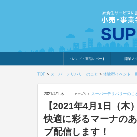
トレンド・商品レポート
開業ノ
トレンド・特集
人気ランキング
出展企業のおすすめ
商品体験・レビュー
暮らしの提案
開業までの道
開業知識・情
TOP
>
スーパーデリバリーのこと
>
体験型イベント・
2021/4/1 木
スーパーデリバリーのこ
カテゴリ：
【2021年4月1日（
快適に彩るマーナのある
ブ配信します！