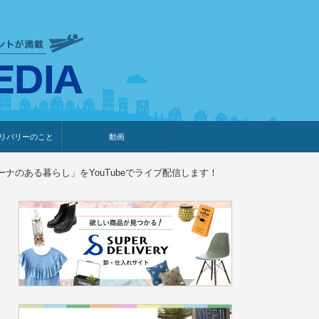
衣食住サービスに携わる小売
リバリーのこと
動画
・プレゼント企画
・調査レポート
ベント・動画告知
ィア掲載
メーカー
ライブコマース
ーナのある暮らし」をYouTubeでライブ配信します！