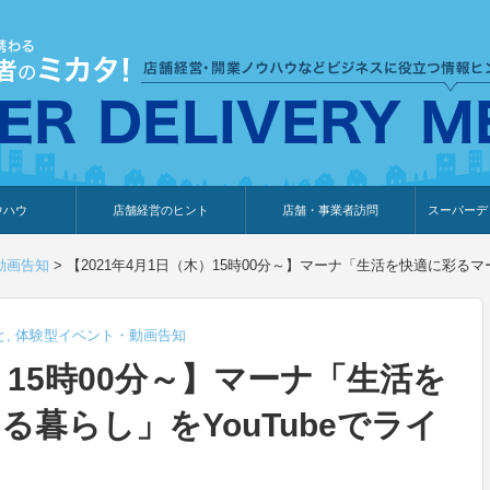
ウハウ
店舗経営のヒント
店舗・事業者訪問
スーパーデ
のり
報
ウェブ集客・販売促進
仕入れ
展示会情報
接客・販売
知識情報
販促カレンダー
集客・販売促進
アパレル店
カフェ・飲食店
ペットサロン
メーカー
他の業種
美容サロン
薬局
観光・ホテル旅館宿泊業
雑貨店
食料品店
SD export
お知らせ
イベント
セミナー
体験型イ
外部メデ
新規出展
動画告知
>
【2021年4月1日（木）15時00分～】マーナ「生活を快適に彩るマ
と
,
体験型イベント・動画告知
木）15時00分～】マーナ「生活を
暮らし」をYouTubeでライ