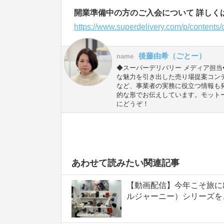
開業準備中の方のご入会について 詳しく
https://www.superdelivery.com/p/contents
後藤由希（ごとー）
name
◆スーパーデリバリー メディア担当
な魅力を引き出した売り場提案コン
など、事業者の実務に役立つ情報も
的な形でお伝えしています。モット
にどうぞ！
あわせて読みたい関連記事
【動画配信】今年こそ旅に出よう
ルジャーニー）シリーズを