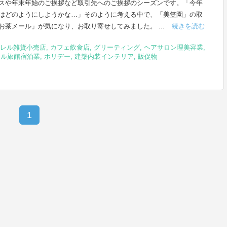
スや年末年始のご挨拶など取引先へのご挨拶のシーズンです。「今年
はどのようにしようかな…」そのように考える中で、「美笠園」の取
お茶メール」が気になり、お取り寄せしてみました。 ...
続きを読む
レル雑貨小売店
,
カフェ飲食店
,
グリーティング
,
ヘアサロン理美容業
,
テル旅館宿泊業
,
ホリデー
,
建築内装インテリア
,
販促物
1