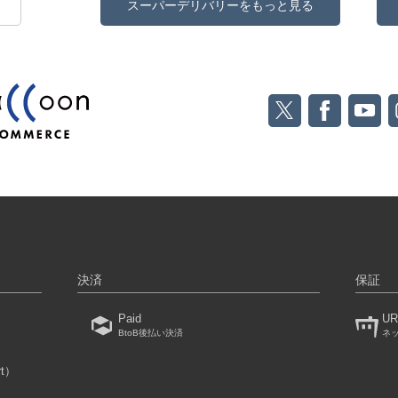
スーパーデリバリーをもっと見る
決済
保証
Paid
UR
BtoB後払い決済
ネ
rt）