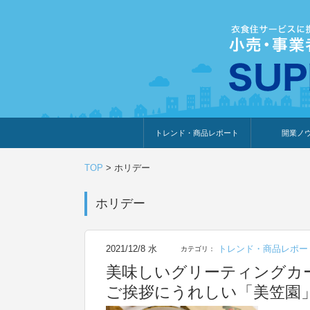
トレンド・商品レポート
開業ノ
トレンド・特集
人気ランキング
出展企業のおすすめ
商品体験・レビュー
暮らしの提案
開業までの道
開業知識・情
TOP
>
ホリデー
ホリデー
2021/12/8 水
トレンド・商品レポー
カテゴリ：
美味しいグリーティングカ
ご挨拶にうれしい「美笠園