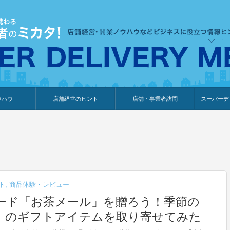
ウハウ
店舗経営のヒント
店舗・事業者訪問
スーパーデ
のり
報
ウェブ集客・販売促進
仕入れ
展示会情報
接客・販売
知識情報
販促カレンダー
集客・販売促進
アパレル店
カフェ・飲食店
ペットサロン
メーカー
他の業種
美容サロン
薬局
観光・ホテル旅館宿泊業
雑貨店
食料品店
SD export
お知らせ
イベント
セミナー
体験型イ
外部メデ
新規出展
ト
,
商品体験・レビュー
ード「お茶メール」を贈ろう！季節の
」のギフトアイテムを取り寄せてみた