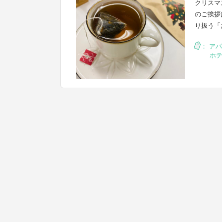
クリスマ
のご挨拶
り扱う「
：
アパ
ホ