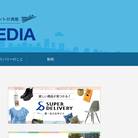
衣食住サービスに携わる小売
リバリーのこと
動画
・プレゼント企画
・調査レポート
ベント・動画告知
ィア掲載
メーカー
ライブコマース