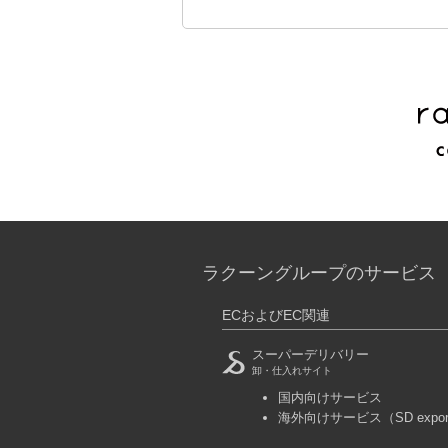
ラクーングループのサービス
ECおよびEC関連
スーパーデリバリー
卸・仕入れサイト
国内向けサービス
海外向けサービス
（SD expo