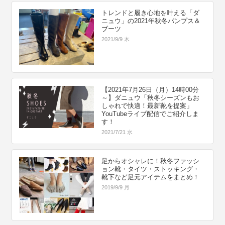
トレンドと履き心地を叶える「ダ
ニュウ」の2021年秋冬パンプス＆
ブーツ
2021/9/9 木
【2021年7月26日（月）14時00分
～】ダニュウ「秋冬シーズンもお
しゃれで快適！最新靴を提案」
YouTubeライブ配信でご紹介しま
す！
2021/7/21 水
足からオシャレに！秋冬ファッシ
ョン靴・タイツ・ストッキング・
靴下など足元アイテムをまとめ！
2019/9/9 月