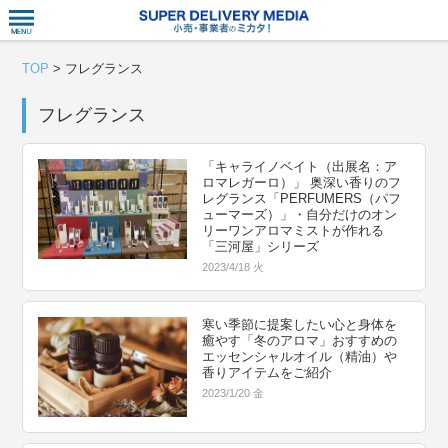
衣食住サー
TOP
>
フレグランス
フレグランス
「キャライノベイト（出展名：ア
ロマレガーロ）」 奥深い香りのフ
レグランス「PERFUMERS（パフ
ューマーズ）」・自分だけのオン
リーワンアロマミストが作れる
「三河屋」シリーズ
2023/4/18 火
寒い季節に提案したい心と身体を
癒やす「冬のアロマ」おすすめの
エッセンシャルオイル（精油）や
香りアイテムをご紹介
2023/1/20 金