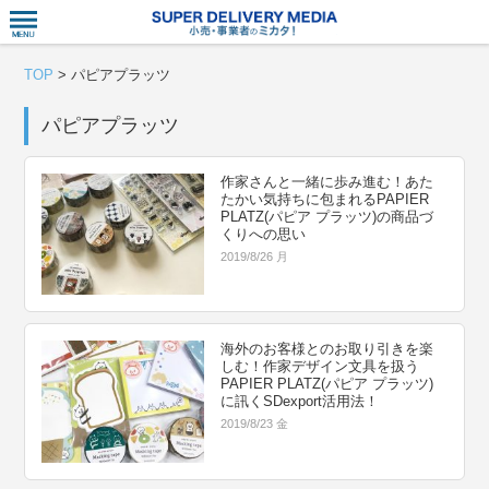
衣食住サー
TOP
>
パピアプラッツ
パピアプラッツ
作家さんと一緒に歩み進む！あた
たかい気持ちに包まれるPAPIER
PLATZ(パピア プラッツ)の商品づ
くりへの思い
2019/8/26 月
海外のお客様とのお取り引きを楽
しむ！作家デザイン文具を扱う
PAPIER PLATZ(パピア プラッツ)
に訊くSDexport活用法！
2019/8/23 金