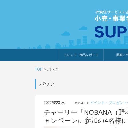
トレンド・商品レポート
開業ノ
トレンド・特集
人気ランキング
出展企業のおすすめ
商品体験・レビュー
暮らしの提案
開業までの道
開業知識・情
TOP
>
パック
パック
2022/3/23 水
イベント・プレゼント
カテゴリ：
チャーリー「NOBANA（野
ャンペーンに参加の4名様