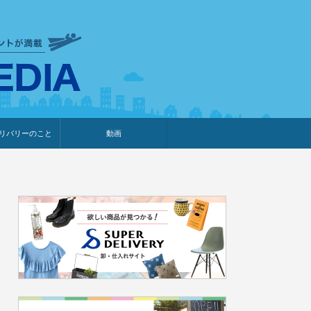
衣食住サービスに携わる小売
リバリーのこと
動画
・プレゼント企画
・調査レポート
ベント・動画告知
ィア掲載
メーカー
ライブコマース