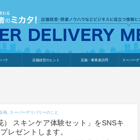
ウハウ
店舗経営のヒント
店舗・事業者訪問
スーパーデ
のり
報
ウェブ集客・販売促進
仕入れ
展示会情報
接客・販売
知識情報
販促カレンダー
集客・販売促進
アパレル店
カフェ・飲食店
ペットサロン
メーカー
他の業種
美容サロン
薬局
観光・ホテル旅館宿泊業
雑貨店
食料品店
SD export
お知らせ
イベント
セミナー
体験型イ
外部メデ
新規出展
企画
,
スーパーデリバリーのこと
花） スキンケア体験セット」をSNSキ
にプレゼントします。