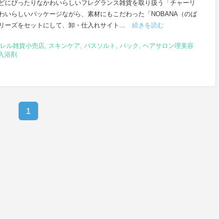
どにぴったりなかわいらしいフレグランス雑貨を取り扱う「チャーリ
わいらしいパッケージながら、素材にもこだわった「NOBANA（のば
リーズをセットにして、卸・仕入れサイト...
続きを読む
レル雑貨小売店
,
スキンケア
,
バスソルト
,
パック
,
ヘアサロン理美容
入浴剤
1