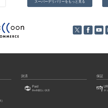
スーパーデリバリーをもっと見る
決済
保証
Paid
UR
BtoB後払い決済
ネ
rt）