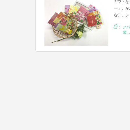
ギフトな
ー」。か
な）」シ
：
アパ
業
,