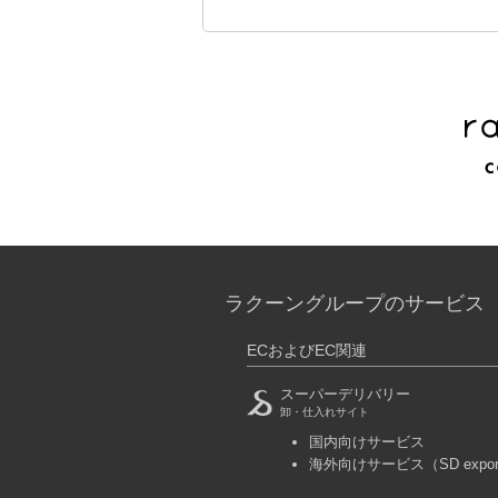
ラクーングループのサービス
ECおよびEC関連
スーパーデリバリー
卸・仕入れサイト
国内向けサービス
海外向けサービス
（SD expo