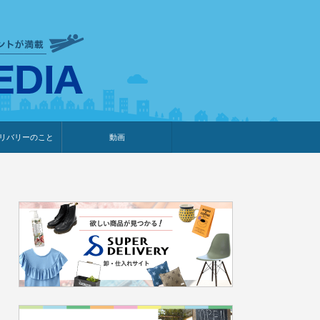
衣食住サービスに携わる小売
リバリーのこと
動画
・プレゼント企画
・調査レポート
ベント・動画告知
ィア掲載
メーカー
ライブコマース