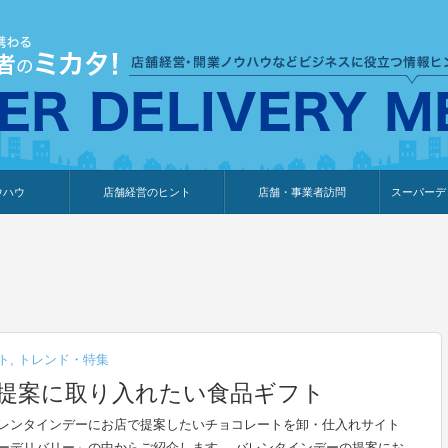
ウハウ
店舗経営のヒント
店舗・事業者訪問
スーパーデ
のり
報
ウェブ集客・販売促進
仕入れ
展示会情報
接客・販売
知識情報
販促カレンダー
集客・販売促進
アパレル店
カフェ・飲食店
ペットサロン
メーカー
他の業種
美容サロン
薬局
観光・ホテル旅館宿泊業
雑貨店
食料品店
SD export
お知らせ
イベント
セミナー
体験型イ
外部メデ
新規出展
ト
,
トレンド・特集
の提案に取り入れたい食品ギフト
レンタインデーにお店で提案したいチョコレートを卸・仕入れサイト
ーデリバリー」の中からご紹介します。 バレンタインデーの提案にお