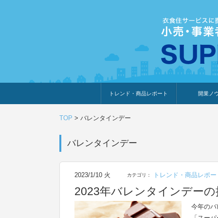
トレンド・商品レポート
開業ノ
トレンド・特集
人気ランキング
出展企業のおすすめ
商品体験・レビュー
暮らしの提案
開業までの道
開業知識・情
TOP
>
バレンタインデー
バレンタインデー
2023/1/10 火
トレンド・商品レポー
カテゴリ：
2023年バレンタインデー
今年のバ
「スーパ