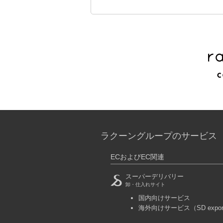
ラクーングループのサービス
ECおよびEC関連
スーパーデリバリー
卸・仕入れサイト
国内向けサービス
海外向けサービス
（SD expo