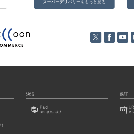
スーパーデリバリーをもっと見る
決済
保証
Paid
UR
BtoB後払い決済
ネ
rt）