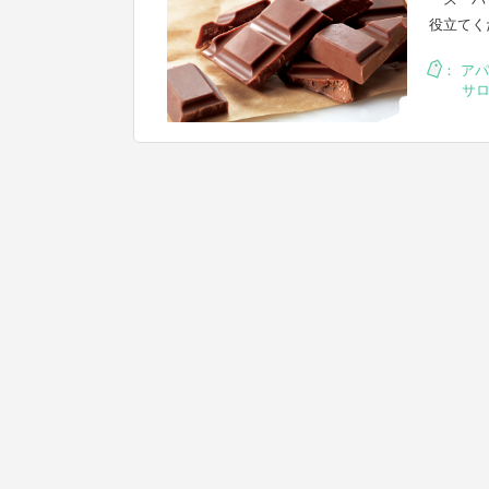
役立てく
：
アパ
サ