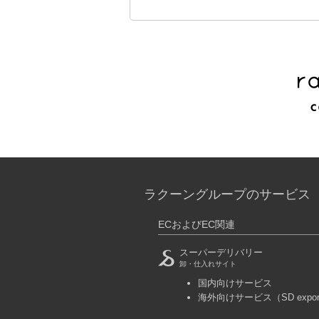
ラクーングループのサービス
ECおよびEC関連
スーパーデリバリー
卸・仕入れサイト
国内向けサービス
海外向けサービス
（SD expo