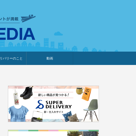
衣食住サービスに携わる小売
リバリーのこと
動画
・プレゼント企画
・調査レポート
ベント・動画告知
ィア掲載
メーカー
ライブコマース