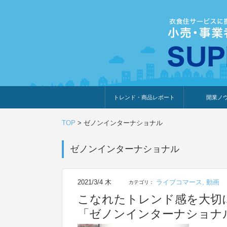
トレンド・商品レポート
開業ノ
トレンド・特集
人気ランキング
出展企業のおすすめ
商品体験・レビュー
暮らしの提案
開業までの道
開業知識・情
TOP
>
ゼノンインターナショナル
ゼノンインターナショナル
2021/3/4 木
ライブコマース
,
動画
カテゴリ：
こなれたトレンド感を大切
「ゼノンインターナショナ