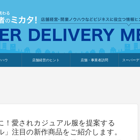
ウハウ
店舗経営のヒント
店舗・事業者訪問
スーパーデ
のり
報
ウェブ集客・販売促進
仕入れ
展示会情報
接客・販売
知識情報
販促カレンダー
集客・販売促進
アパレル店
カフェ・飲食店
ペットサロン
メーカー
他の業種
美容サロン
薬局
観光・ホテル旅館宿泊業
雑貨店
食料品店
SD export
お知らせ
イベント
セミナー
体験型イ
外部メデ
新規出展
に！愛されカジュアル服を提案する
ル」注目の新作商品をご紹介します。