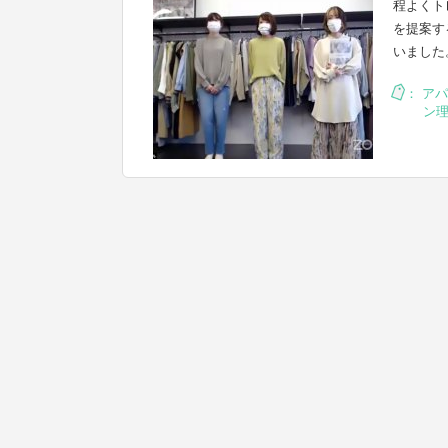
程よくト
を提案す
いました
：
アパ
ン