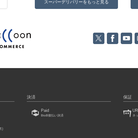
スーパーデリバリーをもっと見る
決済
保証
Paid
UR
BtoB後払い決済
ネ
rt）