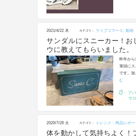
2021/4/22 木
ライブコマース
,
動画
カテゴリ：
サンダルにスニーカー！お
ウに教えてもらいました。
昨年から
筆頭にス
です。加
む
：
アパ
サ
2020/7/28 火
トレンド・商品レポー
カテゴリ：
体を動かして気持ちよく！