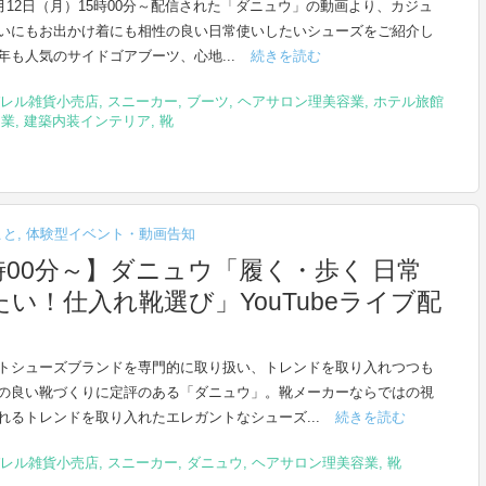
年9月12日（月）15時00分～配信された「ダニュウ」の動画より、カジュ
いにもお出かけ着にも相性の良い日常使いしたいシューズをご紹介し
年も人気のサイドゴアブーツ、心地...
続きを読む
レル雑貨小売店
,
スニーカー
,
ブーツ
,
ヘアサロン理美容業
,
ホテル旅館
泊業
,
建築内装インテリア
,
靴
こと
,
体験型イベント・動画告知
4時00分～】ダニュウ「履く・歩く 日常
い！仕入れ靴選び」YouTubeライブ配
トシューズブランドを専門的に取り扱い、トレンドを取り入れつつも
の良い靴づくりに定評のある「ダニュウ」。靴メーカーならではの視
れるトレンドを取り入れたエレガントなシューズ...
続きを読む
レル雑貨小売店
,
スニーカー
,
ダニュウ
,
ヘアサロン理美容業
,
靴