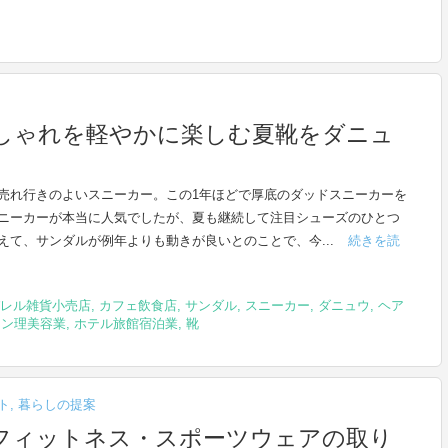
しゃれを軽やかに楽しむ夏靴をダニュ
売れ行きのよいスニーカー。この1年ほどで厚底のダッドスニーカーを
ニーカーが本当に人気でしたが、夏も継続して注目シューズのひとつ
えて、サンダルが例年よりも動きが良いとのことで、今...
続きを読
レル雑貨小売店
,
カフェ飲食店
,
サンダル
,
スニーカー
,
ダニュウ
,
ヘア
ロン理美容業
,
ホテル旅館宿泊業
,
靴
ト
,
暮らしの提案
フィットネス・スポーツウェアの取り