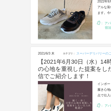
2022
アルな装
ます。今
：
アパ
宿
2021/6/3 木
スーパーデリバリーの
カテゴリ：
【2021年6月30日（水）1
の心地を重視した提案をした
信でご紹介します！
インポー
履き心地
点で仕入
：
アパ