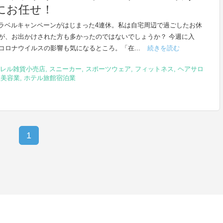
にお任せ！
トラベルキャンペーンがはじまった4連休。私は自宅周辺で過ごしたお休
が、お出かけされた方も多かったのではないでしょうか？ 今週に入
コロナウイルスの影響も気になるところ。「在...
続きを読む
レル雑貨小売店
,
スニーカー
,
スポーツウェア
,
フィットネス
,
ヘアサロ
理美容業
,
ホテル旅館宿泊業
1