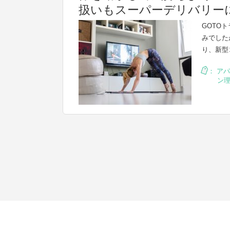
扱いもスーパーデリバリー
GOTO
みでした
り、新型
：
アパ
ン