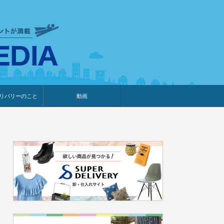
衣食住サービスに携わる小売
リバリーのこと
動画
・プレゼント企画
・調査レポート
ベント・動画告知
ィア掲載
メーカー
ライブコマース