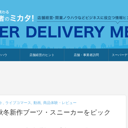
ウハウ
店舗経営のヒント
店舗・事業者訪問
スーパーデ
のり
報
ウェブ集客・販売促進
仕入れ
展示会情報
接客・販売
知識情報
販促カレンダー
集客・販売促進
アパレル店
カフェ・飲食店
ペットサロン
メーカー
他の業種
美容サロン
薬局
観光・ホテル旅館宿泊業
雑貨店
食料品店
SD export
お知らせ
イベント
セミナー
体験型イ
外部メデ
新規出展
ト
,
ライブコマース
,
動画
,
商品体験・レビュー
秋冬新作ブーツ・スニーカーをピック