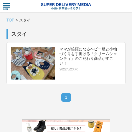
衣食住サー
TOP
>
スタイ
スタイ
ママが笑顔になるベビー服と小物
づくりを手掛ける「クリームシャ
ンティ」のこだわり商品がすご
い！
2022/3/23 水
1