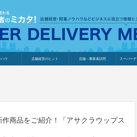
ウハウ
店舗経営のヒント
店舗・事業者訪問
スーパーデ
のり
報
ウェブ集客・販売促進
仕入れ
展示会情報
接客・販売
知識情報
販促カレンダー
集客・販売促進
アパレル店
カフェ・飲食店
ペットサロン
メーカー
他の業種
美容サロン
薬局
観光・ホテル旅館宿泊業
雑貨店
食料品店
SD export
お知らせ
イベント
セミナー
体験型イ
外部メデ
新規出展
新作商品をご紹介！「アサクラウップス