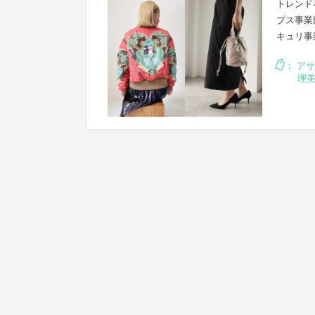
トレンド
プス事業
キュリ事
：
アサ
理