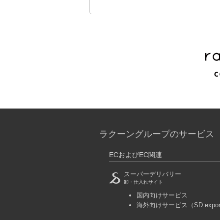
ラクーングループのサービス
ECおよびEC関連
スーパーデリバリー
卸・仕入れサイト
国内向けサービス
海外向けサービス
（SD expo