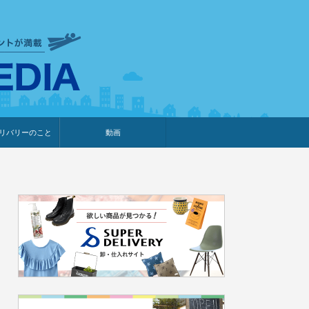
衣食住サービスに携わる小売
リバリーのこと
動画
・プレゼント企画
・調査レポート
ベント・動画告知
ィア掲載
メーカー
ライブコマース