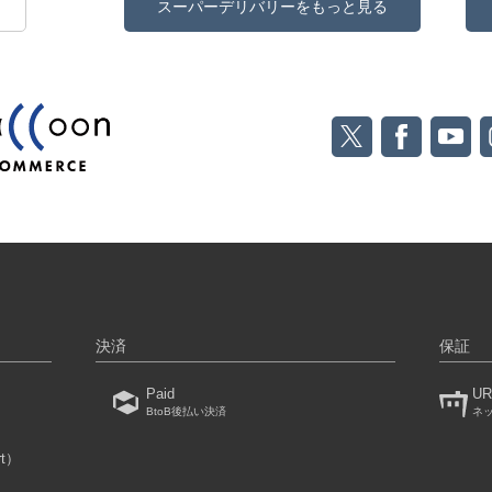
スーパーデリバリーをもっと見る
決済
保証
Paid
UR
BtoB後払い決済
ネ
rt）