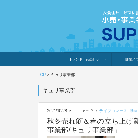
トレンド・商品レポート
開業ノ
トレンド・特集
人気ランキング
出展企業のおすすめ
商品体験・レビュー
暮らしの提案
開業までの道
開業知識・情
TOP
>
キュリ事業部
キュリ事業部
2021/10/28 木
ライブコマース
,
動画
カテゴリ：
秋冬売れ筋＆春の立ち上げ
事業部/キュリ事業部」