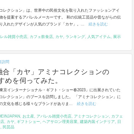
コレクション」は、世界中の民俗文化を取り入れたファッションアイ
物を提案するアパレルメーカーです。 和の伝統工芸品や昔ながらの伝
り入れたデザインが人気のブランド「カヤ」。...
続きを読む
レル雑貨小売店
,
カフェ飲食店
,
カヤ
,
ランキング
,
人気アイテム
,
展示
者訪問
融合「カヤ」アミナコレクションの
すすめを伺ってみた。
回東京インターナショナル・ギフト・ショー春2023」に出展されていた
コレクション」のブースを訪問しました。 「アミナコレクション」に
の文化を感じる様々なブランドがありま...
続きを読む
EINJAPAN
,
お土産
,
アパレル雑貨小売店
,
アミナコレクション
,
カフェ
食店
,
カヤ
,
ギフトショー
,
ヘアサロン理美容業
,
建築内装インテリア
,
日
製
,
民芸品