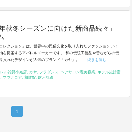
1年秋冬シーズンに向けた新商品続々」
ム
コレクション」は、世界中の民俗文化を取り入れたファッションアイ
物を提案するアパレルメーカーです。 和の伝統工芸品や昔ながらの伝
り入れたデザインが人気のブランド「カヤ」。...
続きを読む
レル雑貨小売店
,
カヤ
,
フラダンス
,
ヘアサロン理美容業
,
ホテル旅館宿
業
,
マウナロア
,
和雑貨
,
欧州航路
1