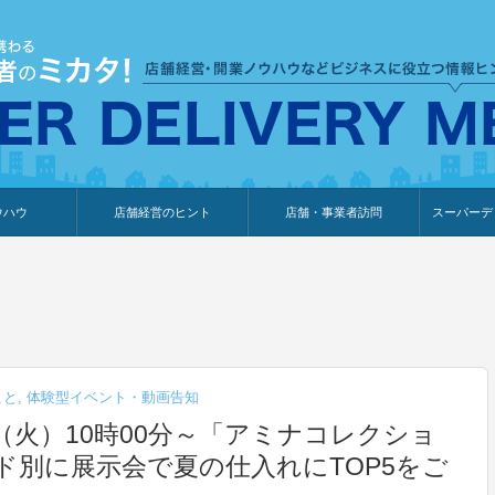
ウハウ
店舗経営のヒント
店舗・事業者訪問
スーパーデ
のり
報
ウェブ集客・販売促進
仕入れ
展示会情報
接客・販売
知識情報
販促カレンダー
集客・販売促進
アパレル店
カフェ・飲食店
ペットサロン
メーカー
他の業種
美容サロン
薬局
観光・ホテル旅館宿泊業
雑貨店
食料品店
SD export
お知らせ
イベント
セミナー
体験型イ
外部メデ
新規出展
こと
,
体験型イベント・動画告知
日（火）10時00分～「アミナコレクショ
ド別に展示会で夏の仕入れにTOP5をご