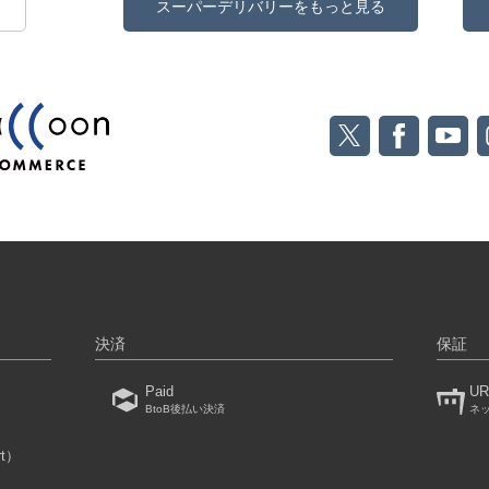
スーパーデリバリーをもっと見る
決済
保証
Paid
UR
BtoB後払い決済
ネ
rt）