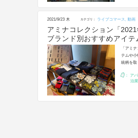
2021/9/23 木
ライブコマース
,
動画
カテゴリ：
アミナコレクション「202
ブランド別おすすめアイテ
「アミナ
テムや小
統柄を取
：
アパ
泊