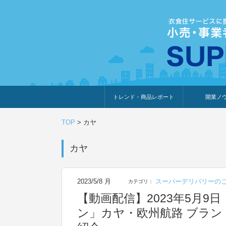
トレンド・商品レポート
開業ノ
トレンド・特集
人気ランキング
出展企業のおすすめ
商品体験・レビュー
暮らしの提案
開業までの道
開業知識・情
TOP
>
カヤ
カヤ
2023/5/8 月
スーパーデリバリーの
カテゴリ：
【動画配信】2023年5月9
ン」カヤ・欧州航路 ブラン