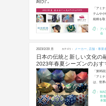
紹介。
「アミナ
テムや小
統柄を取
：
アパ
会
2023/2/20 月
メーカー
,
店舗・事業
カテゴリ：
日本の伝統と新しい文化の
2023年春夏シーズンのお
「第95
「アミナ
は、世界
：
MAD
飲
本