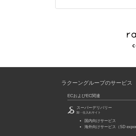
ラクーングループのサービス
ECおよびEC関連
スーパーデリバリー
卸・仕入れサイト
国内向けサービス
海外向けサービス
（SD expo