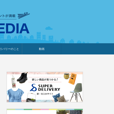
衣食住サービスに携わる小売
リバリーのこと
動画
・プレゼント企画
・調査レポート
ベント・動画告知
ィア掲載
メーカー
ライブコマース