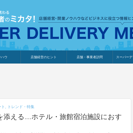
ウハウ
店舗経営のヒント
店舗・事業者訪問
スーパーデ
のり
報
ウェブ集客・販売促進
仕入れ
展示会情報
接客・販売
知識情報
販促カレンダー
集客・販売促進
アパレル店
カフェ・飲食店
ペットサロン
メーカー
他の業種
美容サロン
薬局
観光・ホテル旅館宿泊業
雑貨店
食料品店
SD export
お知らせ
イベント
セミナー
体験型イ
外部メデ
新規出展
ート
,
トレンド・特集
を添える…ホテル・旅館宿泊施設におす