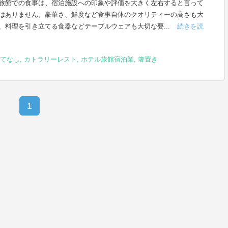
旅館での食事は、宿泊施設への印象や評価を大きく左右すると言って
はありません。豪華さ、鮮度など食事自体のクオリティーの高さも大
、料理を引き立てる食器などテーブルウェアも大切な要...
続きを読
てなし
,
カトラリーレスト
,
ホテル旅館宿泊業
,
箸置き
1