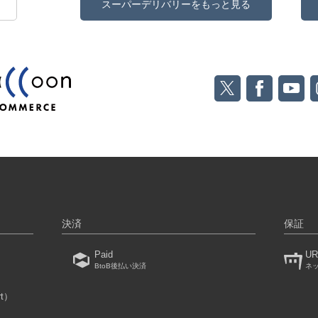
スーパーデリバリーをもっと見る
決済
保証
Paid
UR
BtoB後払い決済
ネ
rt）