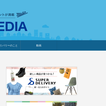
衣食住サービスに携わる小売
リバリーのこと
動画
・プレゼント企画
・調査レポート
ベント・動画告知
ィア掲載
メーカー
ライブコマース