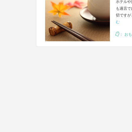
ホテルや
も過言で
切ですが
む
：
おも