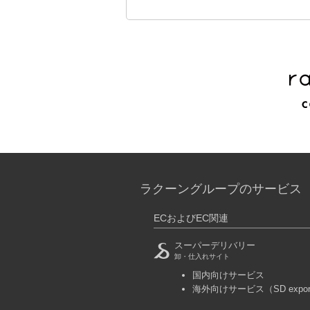
ラクーングループのサービス
ECおよびEC関連
スーパーデリバリー
卸・仕入れサイト
国内向けサービス
海外向けサービス
（SD expo