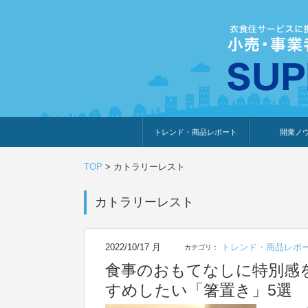
トレンド・商品レポート
開業ノ
トレンド・特集
人気ランキング
出展企業のおすすめ
商品体験・レビュー
暮らしの提案
開業までの道
開業知識・情
TOP
>
カトラリーレスト
カトラリーレスト
2022/10/17 月
トレンド・商品レポ
カテゴリ：
食事のおもてなしに特別感
すめしたい「箸置き」5選