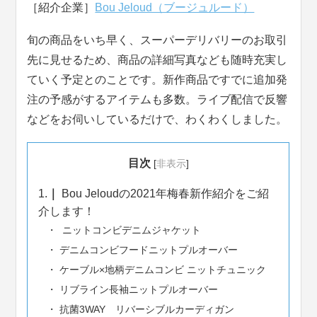
［紹介企業］
Bou Jeloud（ブージュルード）
旬の商品をいち早く、スーパーデリバリーのお取引
先に見せるため、商品の詳細写真なども随時充実し
ていく予定とのことです。新作商品ですでに追加発
注の予感がするアイテムも多数。ライブ配信で反響
などをお伺いしているだけで、わくわくしました。
目次
[
非表示
]
1.
Bou Jeloudの2021年梅春新作紹介をご紹
介します！
ニットコンビデニムジャケット
デニムコンビフードニットプルオーバー
ケーブル×地柄デニムコンビ ニットチュニック
リブライン長袖ニットプルオーバー
抗菌3WAY リバーシブルカーディガン