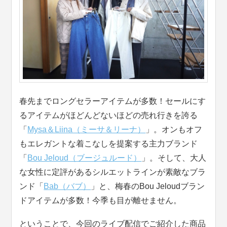
春先までロングセラーアイテムが多数！セールにす
るアイテムがほどんどないほどの売れ行きを誇る
「
Mysa＆Liina（ミーサ＆リーナ）
」。オンもオフ
もエレガントな着こなしを提案する主力ブランド
「
Bou Jeloud（ブージュルード）
」。そして、大人
な女性に定評があるシルエットラインが素敵なブラ
ンド「
Bab（バブ）
」と、梅春のBou Jeloudブラン
ドアイテムが多数！今季も目が離せません。
ということで、今回のライブ配信でご紹介した商品