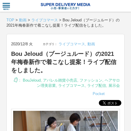
衣食住サー
TOP
>
動画
>
ライブコマース
>
Bou Jeloud（ブージュルード）の
2021年梅春新作で着こなし提案！ライブ配信をしました。
2020/12/8 火
ライブコマース
,
動画
カテゴリ：
Bou Jeloud（ブージュルード）の2021
年梅春新作で着こなし提案！ライブ配信
をしました。
：
BouJeloud
,
アパレル雑貨小売店
,
ファッション
,
ヘアサロ
ン理美容業
,
ライブコマース
,
ライブ配信
,
展示会
Pocket