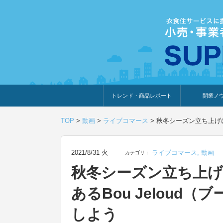
トレンド・商品レポート
開業ノ
トレンド・特集
人気ランキング
出展企業のおすすめ
商品体験・レビュー
暮らしの提案
開業までの道
開業知識・情
TOP
>
動画
>
ライブコマース
>
秋冬シーズン立ち上げに
2021/8/31 火
ライブコマース
,
動画
カテゴリ：
秋冬シーズン立ち上
あるBou Jelou
しよう