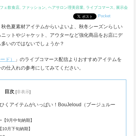
フェ飲食店
,
ファッション
,
ヘアサロン理美容業
,
ライブコマース
,
展示会
Pocket
。秋色夏素材アイテムからいよいよ、秋冬シーズンらしい
ろニットやジャケット、アウターなど強化商品をお店にデ
も多いのではないでしょうか？
ルード）
」のライブコマース配信よりおすすめアイテムを
ンの仕入れの参考にしてみてください。
目次
[
非表示
]
くアイテムがいっぱい！BouJeloud（ブージュルー
。
ー【9月中旬納期】
10月下旬納期】