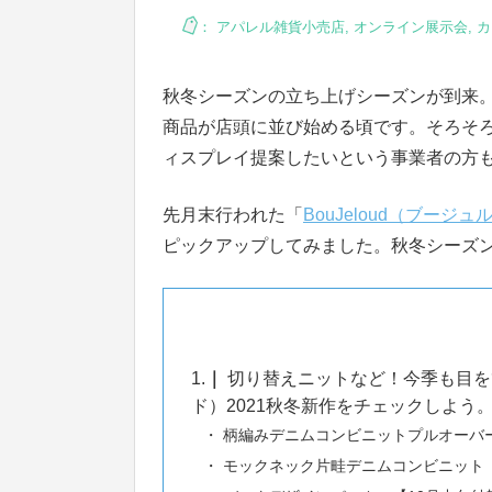
：
アパレル雑貨小売店
,
オンライン展示会
,
カ
秋冬シーズンの立ち上げシーズンが到来
商品が店頭に並び始める頃です。そろそ
ィスプレイ提案したいという事業者の方
先月末行われた「
BouJeloud（ブージュ
ピックアップしてみました。秋冬シーズ
1.
切り替えニットなど！今季も目をひ
ド）2021秋冬新作をチェックしよう
柄編みデニムコンビニットプルオーバ
モックネック片畦デニムコンビニット【