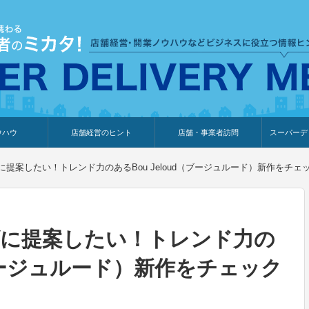
ウハウ
店舗経営のヒント
店舗・事業者訪問
スーパーデ
のり
報
ウェブ集客・販売促進
仕入れ
展示会情報
接客・販売
知識情報
販促カレンダー
集客・販売促進
アパレル店
カフェ・飲食店
ペットサロン
メーカー
他の業種
美容サロン
薬局
観光・ホテル旅館宿泊業
雑貨店
食料品店
SD export
お知らせ
イベント
セミナー
体験型イ
外部メデ
新規出展
提案したい！トレンド力のあるBou Jeloud（ブージュルード）新作をチェ
げに提案したい！トレンド力の
d（ブージュルード）新作をチェック