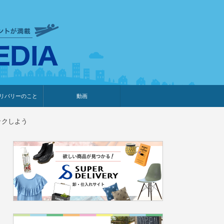
衣食住サービスに携わる小売
リバリーのこと
動画
・プレゼント企画
・調査レポート
ベント・動画告知
ィア掲載
メーカー
ライブコマース
ックしよう