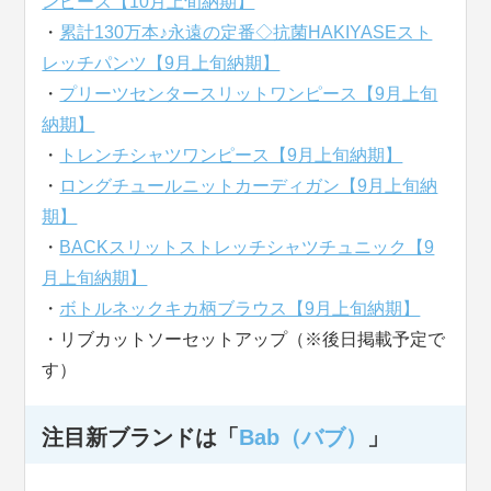
ンピース【10月上旬納期】
・
累計130万本♪永遠の定番◇抗菌HAKIYASEスト
レッチパンツ【9月上旬納期】
・
プリーツセンタースリットワンピース【9月上旬
納期】
・
トレンチシャツワンピース【9月上旬納期】
・
ロングチュールニットカーディガン【9月上旬納
期】
・
BACKスリットストレッチシャツチュニック【9
月上旬納期】
・
ボトルネックキカ柄ブラウス【9月上旬納期】
・リブカットソーセットアップ（※後日掲載予定で
す）
注目新ブランドは「
Bab（バブ）
」