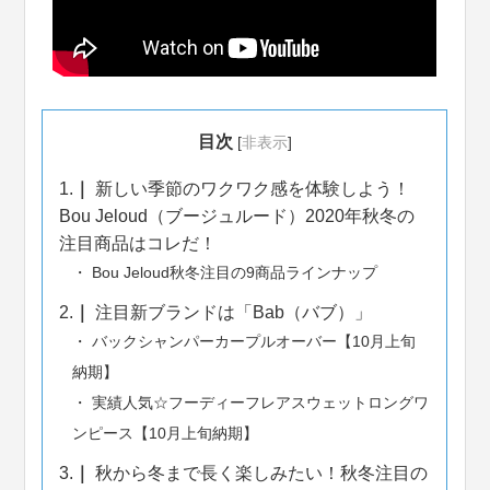
目次
[
非表示
]
1.
新しい季節のワクワク感を体験しよう！
Bou Jeloud（ブージュルード）2020年秋冬の
注目商品はコレだ！
Bou Jeloud秋冬注目の9商品ラインナップ
2.
注目新ブランドは「Bab（バブ）」
バックシャンパーカープルオーバー【10月上旬
納期】
実績人気☆フーディーフレアスウェットロングワ
ンピース【10月上旬納期】
3.
秋から冬まで長く楽しみたい！秋冬注目の