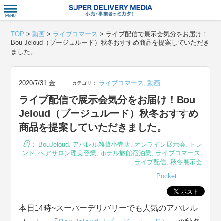
衣食住サー
TOP
>
動画
>
ライブコマース
>
ライブ配信で展示会気分をお届け！
Bou Jeloud（ブージュルード）秋冬おすすめ商品を提案していただき
ました。
2020/7/31 金
ライブコマース
,
動画
カテゴリ：
ライブ配信で展示会気分をお届け！Bou
Jeloud（ブージュルード）秋冬おすすめ
商品を提案していただきました。
：
BouJeloud
,
アパレル雑貨小売店
,
オンライン展示会
,
トレ
ンド
,
ヘアサロン理美容業
,
ホテル旅館宿泊業
,
ライブコマース
,
ライブ配信
,
秋冬展示会
Pocket
本日14時~スーパーデリバリーでも人気のアパレル