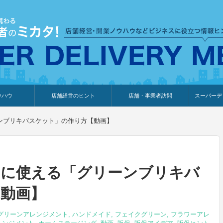
ウハウ
店舗経営のヒント
店舗・事業者訪問
スーパーデ
のり
報
ウェブ集客・販売促進
仕入れ
展示会情報
接客・販売
知識情報
販促カレンダー
集客・販売促進
アパレル店
カフェ・飲食店
ペットサロン
メーカー
他の業種
美容サロン
薬局
観光・ホテル旅館宿泊業
雑貨店
食料品店
SD export
お知らせ
イベント
セミナー
体験型イ
外部メデ
新規出展
ンブリキバスケット」の作り方【動画】
出に使える「グリーンブリキバ
動画】
グリーンアレンジメント
,
ハンドメイド
,
フェイクグリーン
,
フラワーアレ