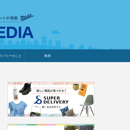
衣食住サービスに携わる小売
リバリーのこと
動画
・プレゼント企画
・調査レポート
ベント・動画告知
ィア掲載
メーカー
ライブコマース