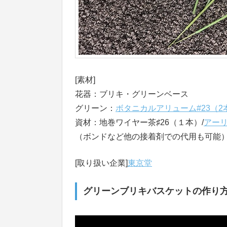
[素材]
花器：ブリキ・グリーンベース
グリーン：
ボタニカルアリューム#23（2
資材：地巻ワイヤー茶♯26（１本）/
アーリ
（ボンドなど他の接着剤での代用も可能
[取り扱い企業]
東京堂
グリーンブリキバスケットの作り