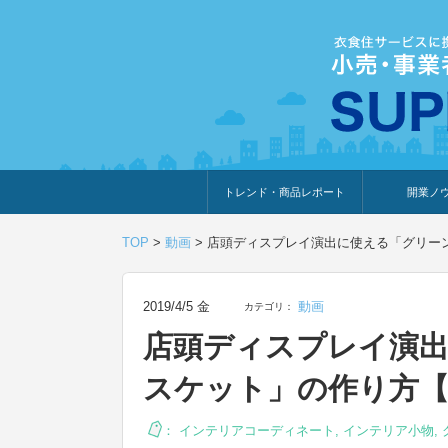
トレンド・商品レポート
開業ノ
トレンド・特集
人気ランキング
出展企業のおすすめ
商品体験・レビュー
暮らしの提案
開業までの道
開業知識・情
TOP
>
動画
>
店頭ディスプレイ演出に使える「グリー
2019/4/5 金
動画
カテゴリ：
店頭ディスプレイ演
スケット」の作り方【
：
インテリアコーディネート
,
インテリア小物
,