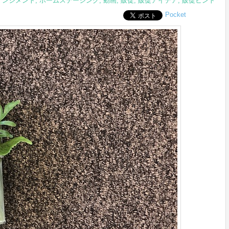
ンジメント
,
ホームステージング
,
動画
,
販促
,
販促アイデア
,
販促ヒント
Pocket