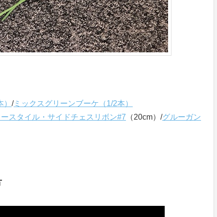
本）
/
ミックスグリーンブーケ（1/2本）
ースタイル・サイドチェスリボン#7
（20cm）/
グルーガン
）
方