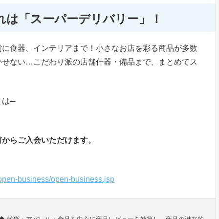
れは「スーパーデリバリー」！
貨に食器、インテリアまで！小さなお店を彩る商品が多数
かせない…こだわり派の店舗什器・備品まで、まとめてス
は─
前からご入会いただけます。
/open-business/open-business.jsp