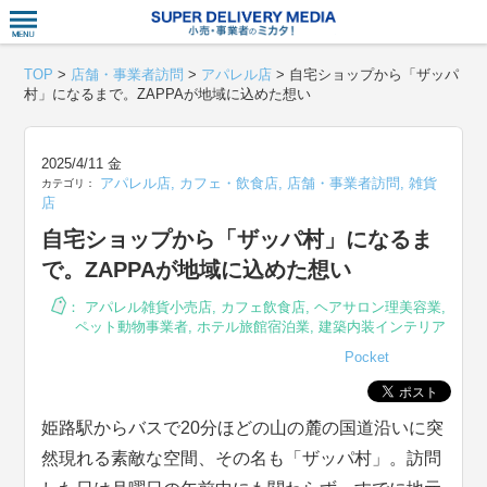
衣食住サー
TOP
>
店舗・事業者訪問
>
アパレル店
>
自宅ショップから「ザッパ
村」になるまで。ZAPPAが地域に込めた想い
2025/4/11 金
アパレル店
,
カフェ・飲食店
,
店舗・事業者訪問
,
雑貨
カテゴリ：
店
自宅ショップから「ザッパ村」になるま
で。ZAPPAが地域に込めた想い
：
アパレル雑貨小売店
,
カフェ飲食店
,
ヘアサロン理美容業
,
ペット動物事業者
,
ホテル旅館宿泊業
,
建築内装インテリア
Pocket
姫路駅からバスで20分ほどの山の麓の国道沿いに突
然現れる素敵な空間、その名も「ザッパ村」。訪問