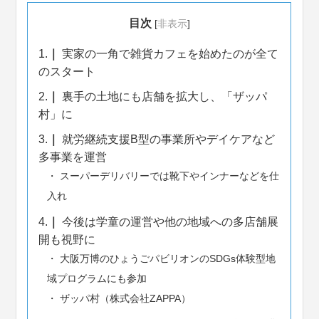
目次
[
非表示
]
1.
実家の一角で雑貨カフェを始めたのが全て
のスタート
2.
裏手の土地にも店舗を拡大し、「ザッパ
村」に
3.
就労継続支援B型の事業所やデイケアなど
多事業を運営
スーパーデリバリーでは靴下やインナーなどを仕
入れ
4.
今後は学童の運営や他の地域への多店舗展
開も視野に
大阪万博のひょうごパビリオンのSDGs体験型地
域プログラムにも参加
ザッパ村（株式会社ZAPPA）