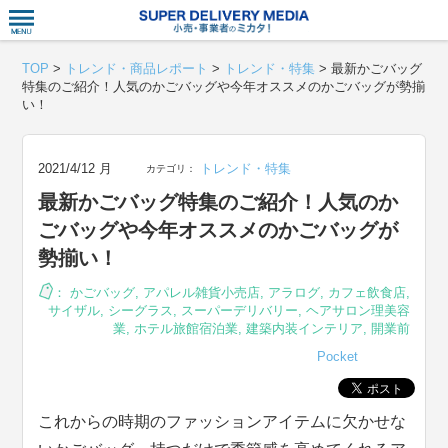
衣食住サー
TOP
>
トレンド・商品レポート
>
トレンド・特集
>
最新かごバッグ
特集のご紹介！人気のかごバッグや今年オススメのかごバッグが勢揃
い！
2021/4/12 月
トレンド・特集
カテゴリ：
最新かごバッグ特集のご紹介！人気のか
ごバッグや今年オススメのかごバッグが
勢揃い！
：
かごバッグ
,
アパレル雑貨小売店
,
アラログ
,
カフェ飲食店
,
サイザル
,
シーグラス
,
スーパーデリバリー
,
ヘアサロン理美容
業
,
ホテル旅館宿泊業
,
建築内装インテリア
,
開業前
Pocket
これからの時期のファッションアイテムに欠かせな