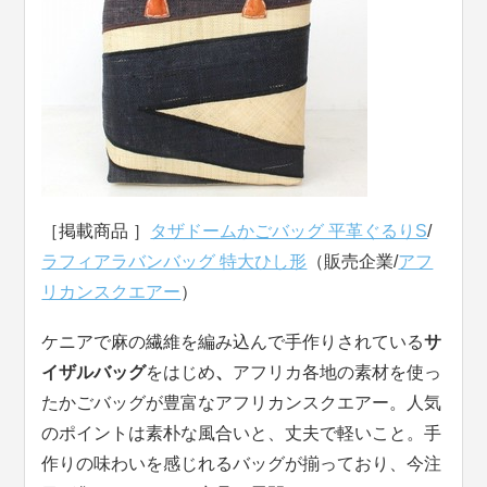
［掲載商品 ］
タザドームかごバッグ 平革ぐるりS
/
ラフィアラバンバッグ 特大ひし形
（販売企業/
アフ
リカンスクエアー
）
ケニアで麻の繊維を編み込んで手作りされている
サ
イザルバッグ
をはじめ
、
アフリカ各地の素材を使っ
たかごバッグが豊富なアフリカンスクエアー。人気
のポイントは素朴な風合いと、丈夫で軽いこと。手
作りの味わいを感じれるバッグが揃っており、今注