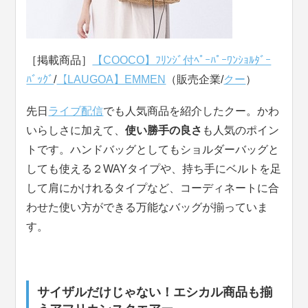
［掲載商品］
【COOCO】ﾌﾘﾝｼﾞ付ﾍﾟｰﾊﾟｰﾜﾝｼｮﾙﾀﾞｰ
ﾊﾞｯｸﾞ
/
【LAUGOA】EMMEN
（販売企業/
クー
）
先日
ライブ配信
でも人気商品を紹介したクー。かわ
いらしさに加えて、
使い勝手の良さ
も人気のポイン
トです。ハンドバッグとしてもショルダーバッグと
しても使える２WAYタイプや、持ち手にベルトを足
して肩にかけれるタイプなど、コーディネートに合
わせた使い方ができる万能なバッグが揃っていま
す。
サイザルだけじゃない！エシカル商品も揃