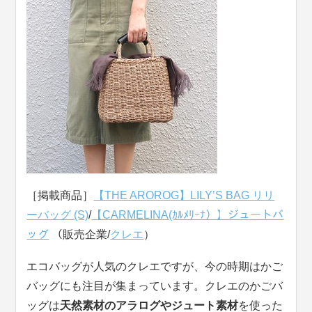
［掲載商品］
【THE AROROG】LILY’S BAG リリ
ーバッグ (S)
/
【CARMELINA(ｶﾙﾒﾘｰﾅ）】ジュートバ
ッグ
（販売企業/
クレエ
）
エコバッグが人気のクレエですが、今の時期はかご
バッグにも注目が集まっています。クレエのかごバ
ッグは
天然素材のアラログやジュート素材
を使った