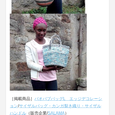
［掲載商品］
バオバブバッグL エッジデコレーシ
ョン
/
サイザルバッグ・カンガ裂き織り・サイザル
ハンドル
（販売企業/
SALAMA
）