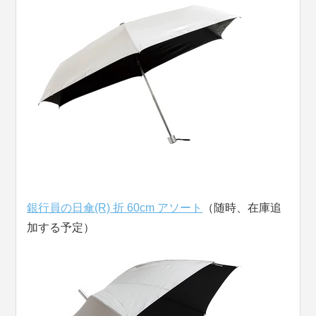
銀行員の日傘(R) 折 60cm アソート
（随時、在庫追
加する予定）