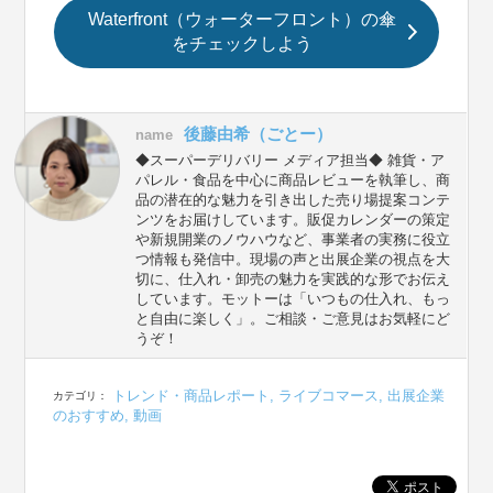
Waterfront（ウォーターフロント）の傘
をチェックしよう
後藤由希（ごとー）
name
◆スーパーデリバリー メディア担当◆ 雑貨・ア
パレル・食品を中心に商品レビューを執筆し、商
品の潜在的な魅力を引き出した売り場提案コンテ
ンツをお届けしています。販促カレンダーの策定
や新規開業のノウハウなど、事業者の実務に役立
つ情報も発信中。現場の声と出展企業の視点を大
切に、仕入れ・卸売の魅力を実践的な形でお伝え
しています。モットーは「いつもの仕入れ、もっ
と自由に楽しく」。ご相談・ご意見はお気軽にど
うぞ！
トレンド・商品レポート
,
ライブコマース
,
出展企業
カテゴリ：
のおすすめ
,
動画