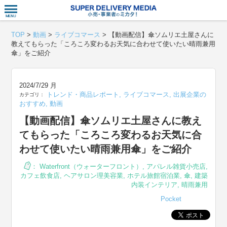
衣食住サー
TOP
>
動画
>
ライブコマース
>
【動画配信】傘ソムリエ土屋さんに
教えてもらった「ころころ変わるお天気に合わせて使いたい晴雨兼用
傘」をご紹介
2024/7/29 月
トレンド・商品レポート
,
ライブコマース
,
出展企業の
カテゴリ：
おすすめ
,
動画
【動画配信】傘ソムリエ土屋さんに教え
てもらった「ころころ変わるお天気に合
わせて使いたい晴雨兼用傘」をご紹介
：
Waterfront（ウォーターフロント）
,
アパレル雑貨小売店
,
カフェ飲食店
,
ヘアサロン理美容業
,
ホテル旅館宿泊業
,
傘
,
建築
内装インテリア
,
晴雨兼用
Pocket