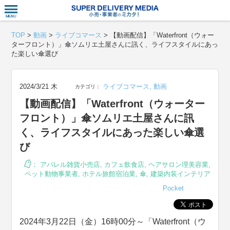
衣食住サー
TOP
>
動画
>
ライブコマース
>
【動画配信】「Waterfront（ウォー
ターフロント）」傘ソムリエ土屋さんに訊く、ライフスタイルにあっ
た楽しい傘選び
2024/3/21 木
ライブコマース
,
動画
カテゴリ：
【動画配信】「Waterfront（ウォーター
フロント）」傘ソムリエ土屋さんに訊
く、ライフスタイルにあった楽しい傘選
び
：
アパレル雑貨小売店
,
カフェ飲食店
,
ヘアサロン理美容業
,
ペット動物事業者
,
ホテル旅館宿泊業
,
傘
,
建築内装インテリア
Pocket
2024年3月22日（金）16時00分～「Waterfront（ウ