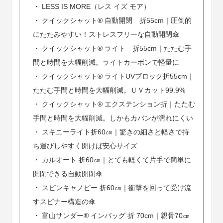
LESS IS MORE（レス イズ モア）
クイックシャット® 自動開閉 折55cm｜圧倒的
にたたみやすい！ストレスフリーな自動開閉傘
クイックシャット® ライト 折55cm｜たたむ手
間と時間を大幅削減。ライトカーボンで軽量に
クイックシャット® ライトUVブロック折55cm｜
たたむ手間と時間を大幅削減。ＵＶカット99.9%
クイックシャット® エクステンション折｜たたむ
手間と時間を大幅削減。しかもカバンが濡れにくい
スキニーライト折60㎝｜驚きの細さと軽さで持
ち運びしやすく開けば安心サイズ
カルオート 折60㎝｜とても軽くて片手で簡単に
開閉できる自動開閉傘
スピンキャノピー 折60㎝｜衝撃を回って受け流
すスピナー構造の傘
富山サンダー® インバッグ 折 70cm｜親骨70㎝