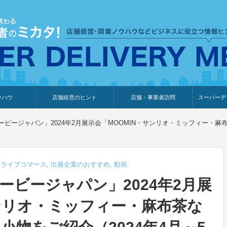
ウハウ
店舗経営のヒント
店舗・事業者訪問
スーパーデ
のり
報
ウェブ集客・販売促進
仕入れ
展示会情報
接客・販売
知識情報
販促カレンダー
集客・販売促進
アパレル店
カフェ・飲食店
ペットサロン
メーカー
他の業種
美容サロン
薬局
観光・ホテル旅館宿泊業
雑貨店
食料品店
SD export
お知らせ
イベント
セミナー
体験型イ
外部メデ
新規出展
ビージャパン」2024年2月展示会「MOOMIN・サンリオ・ミッフィー・麻
,
ライブコマース
,
出展企業のおすすめ
,
動画
ービージャパン」2024年2月展
サンリオ・ミッフィー・麻布茶な