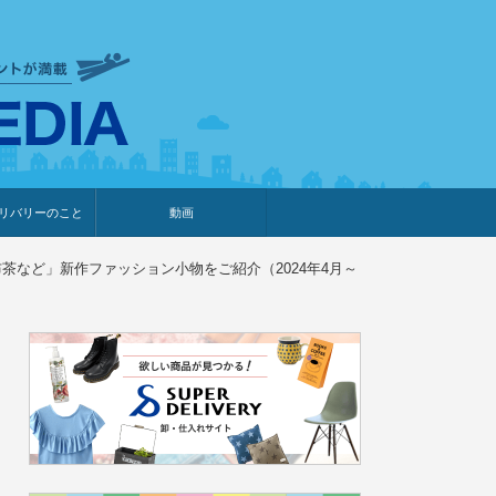
衣食住サービスに携わる小売
リバリーのこと
動画
・プレゼント企画
・調査レポート
ベント・動画告知
ィア掲載
メーカー
ライブコマース
布茶など」新作ファッション小物をご紹介（2024年4月～