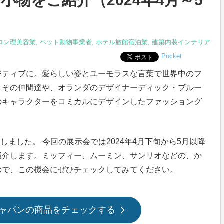
物をご紹介（2024年4月～5
ロン理美容業
,
ペット動物事業者
,
ホテル旅館宿泊業
,
建築内装インテリア
Pocket
ジティブに。愛らしい姿とユーモラスな言葉で世界中のフ
とその仲間達や、オランダのデザイナーディック・ブルー
のキャラクターをコミカルにデザインしたファッショング
。
しました。 今回の展示会では2024年4月下旬から5月以降
紹介します。ミッフィー、ムーミン、サンリオなどの、か
ので、この機会にぜひチェックしてみてください。
ャパンの商品をチェックする