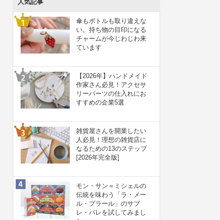
人気記事
傘もボトルも取り違えな
い。持ち物の目印になる
チャームが今じわじわ来
ています
【2026年】ハンドメイド
作家さん必見！アクセサ
リーパーツの仕入れにお
すすめの企業5選
雑貨屋さんを開業したい
人必見！理想の雑貨店に
なるための13のステップ
[2026年完全版]
モン・サン＝ミシェルの
伝統を味わう「ラ・メー
ル・プラール」のサブ
レ・パレを試してみまし