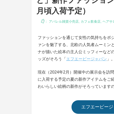
ど」新作ファッション小
月頃入荷予定）
：
アパレル雑貨小売店
,
カフェ飲食店
,
ヘアサ
ファッションを通じて女性の気持ちをポ
ァンを魅了する、北欧の人気者ムーミン
ナが描いた絵本の主人公ミッフィーなど
ッズがそろう「
エフエービージャパン
」
現在（2024年2月）開催中の展示会を訪問
に入荷する予定の夏の新作アイテムをご
わいらしい絵柄の新作がそろっています
エフエービージ