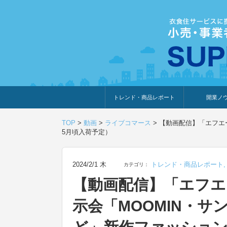
トレンド・商品レポート
開業ノ
トレンド・特集
人気ランキング
出展企業のおすすめ
商品体験・レビュー
暮らしの提案
開業までの道
開業知識・情
TOP
>
動画
>
ライブコマース
>
【動画配信】「エフエー
5月頃入荷予定）
2024/2/1 木
トレンド・商品レポート
カテゴリ：
【動画配信】「エフエ
示会「MOOMIN・