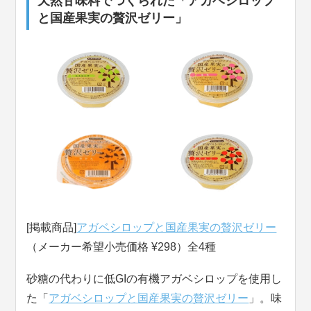
天然甘味料でつくられた「アガベシロップ
と国産果実の贅沢ゼリー」
[掲載商品]
アガベシロップと国産果実の贅沢ゼリー
（メーカー希望小売価格 ¥298）全4種
砂糖の代わりに低GIの有機アガベシロップを使用し
た「
アガベシロップと国産果実の贅沢ゼリー
」。味