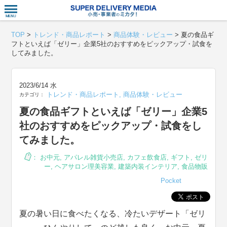
衣食住サー
TOP
>
トレンド・商品レポート
>
商品体験・レビュー
>
夏の食品ギ
フトといえば「ゼリー」企業5社のおすすめをピックアップ・試食を
してみました。
2023/6/14 水
トレンド・商品レポート
,
商品体験・レビュー
カテゴリ：
夏の食品ギフトといえば「ゼリー」企業5
社のおすすめをピックアップ・試食をし
てみました。
：
お中元
,
アパレル雑貨小売店
,
カフェ飲食店
,
ギフト
,
ゼリ
ー
,
ヘアサロン理美容業
,
建築内装インテリア
,
食品物販
Pocket
夏の暑い日に食べたくなる、冷たいデザート「ゼリ