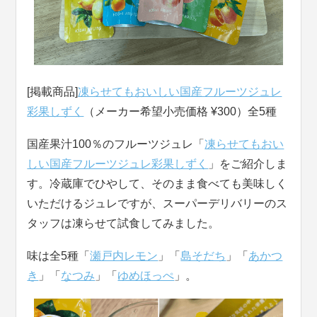
[掲載商品]
凍らせてもおいしい国産フルーツジュレ
彩果しずく
（メーカー希望小売価格 ¥300）全5種
国産果汁100％のフルーツジュレ「
凍らせてもおい
しい国産フルーツジュレ彩果しずく
」をご紹介しま
す。冷蔵庫でひやして、そのまま食べても美味しく
いただけるジュレですが、スーパーデリバリーのス
タッフは凍らせて試食してみました。
味は全5種「
瀬戸内レモン
」「
島そだち
」「
あかつ
き
」「
なつみ
」「
ゆめほっぺ
」。