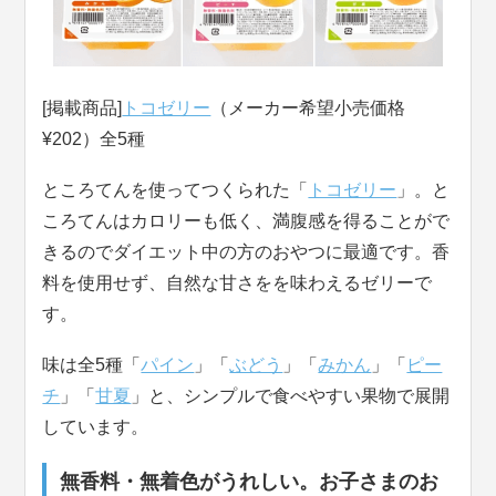
[掲載商品]
トコゼリー
（メーカー希望小売価格
¥202）全5種
ところてんを使ってつくられた「
トコゼリー
」。と
ころてんはカロリーも低く、満腹感を得ることがで
きるのでダイエット中の方のおやつに最適です。香
料を使用せず、自然な甘さをを味わえるゼリーで
す。
味は全5種「
パイン
」「
ぶどう
」「
みかん
」「
ピー
チ
」「
甘夏
」と、シンプルで食べやすい果物で展開
しています。
無香料・無着色がうれしい。お子さまのお