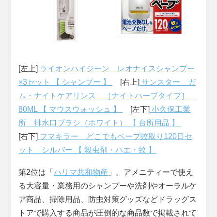
[左上]
ライオンハイジーン レオナイスシャンプー
×3セット 【 シャンプー 】
[右上]
サンスター ガ
ム・ナイトケアリンス ［ナイトハーブタイプ］
80ML 【 マウスウォッシュ 】
[左下]
小久保工業
所 排水口ブラシ（ホワイト） 【 台所用品 】
[右下]
フマキラー どこでもベープ蚊取り120日セ
ット シルバー 【 殺虫剤・ハエ・蚊 】
第2位は「
ハリマ共和物産
」。アメニティーで使え
る大容量・業務用のシャンプーや洗剤やオーラルケ
ア商品、掃除用品、防虫対策グッズなどドラッグス
トアで購入する商品が圧倒的な商品数で掲載されて