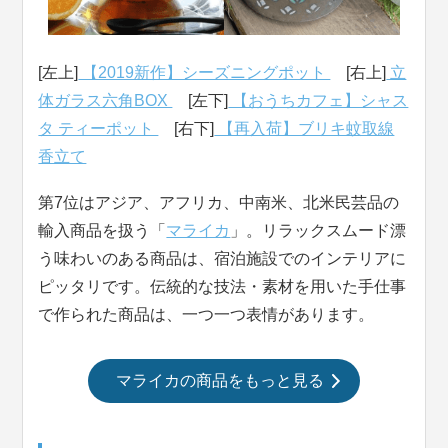
[左上]
【2019新作】シーズニングポット
[右上]
立
体ガラス六角BOX
[左下]
【おうちカフェ】シャス
タ ティーポット
[右下]
【再入荷】ブリキ蚊取線
香立て
第7位はアジア、アフリカ、中南米、北米民芸品の
輸入商品を扱う「
マライカ
」。リラックスムード漂
う味わいのある商品は、宿泊施設でのインテリアに
ピッタリです。伝統的な技法・素材を用いた手仕事
で作られた商品は、一つ一つ表情があります。
マライカの商品をもっと見る