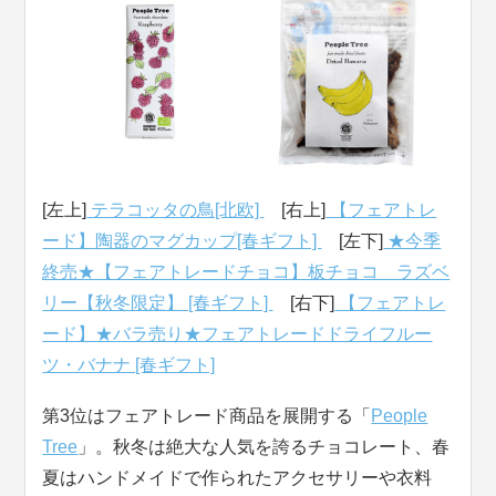
[左上]
テラコッタの鳥[北欧]
[右上]
【フェアトレ
ード】陶器のマグカップ[春ギフト]
[左下]
★今季
終売★【フェアトレードチョコ】板チョコ ラズベ
リー【秋冬限定】 [春ギフト]
[右下]
【フェアトレ
ード】★バラ売り★フェアトレードドライフルー
ツ・バナナ [春ギフト]
第3位はフェアトレード商品を展開する「
People
Tree
」。秋冬は絶大な人気を誇るチョコレート、春
夏はハンドメイドで作られたアクセサリーや衣料