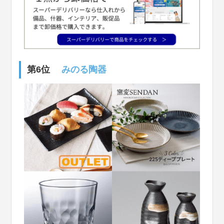
第6位
みのる陶器