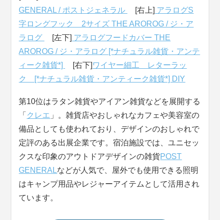
GENERAL / ポストジェネラル
[右上]
アラログS
字ロングフック 2サイズ THE AROROG / ジ・ア
ラログ
[左下]
アラログフードカバー THE
AROROG / ジ・アラログ [*ナチュラル雑貨・アンテ
ィーク雑貨*]
[右下]
ワイヤー細工 レターラッ
ク [*ナチュラル雑貨・アンティーク雑貨*] DIY
第10位はラタン雑貨やアイアン雑貨などを展開する
「
クレエ
」。雑貨店やおしゃれなカフェや美容室の
備品としても使われており、デザインのおしゃれで
定評のある出展企業です。宿泊施設では、ユニセッ
クスな印象のアウトドアデザインの雑貨
POST
GENERAL
などが人気で、屋外でも使用できる照明
はキャンプ用品やレジャーアイテムとして活用され
ています。