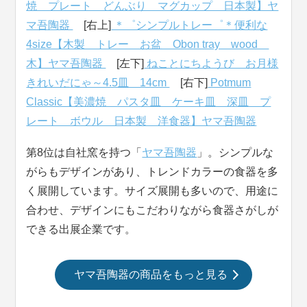
焼 プレート どんぶり マグカップ 日本製】ヤ
マ吾陶器
[右上]
＊゜シンプルトレー゜＊便利な
4size【木製 トレー お盆 Obon tray wood
木】ヤマ吾陶器
[左下]
ねことにちようび お月様
きれいだにゃ～4.5皿 14cm
[右下]
Potmum
Classic【美濃焼 パスタ皿 ケーキ皿 深皿 プ
レート ボウル 日本製 洋食器】ヤマ吾陶器
第8位は自社窯を持つ「
ヤマ吾陶器
」。シンプルな
がらもデザインがあり、トレンドカラーの食器を多
く展開しています。サイズ展開も多いので、用途に
合わせ、デザインにもこだわりながら食器さがしが
できる出展企業です。
ヤマ吾陶器の商品をもっと見る