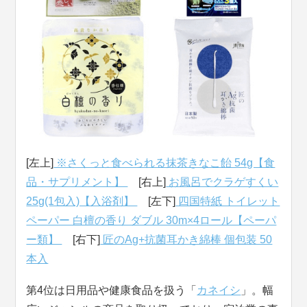
[左上]
※さくっと食べられる抹茶きなこ飴 54g【食
品・サプリメント】
[右上]
お風呂でクラゲすくい
25g(1包入)【入浴剤】
[左下]
四国特紙 トイレット
ペーパー 白檀の香り ダブル 30m×4ロール【ペーパ
ー類】
[右下]
匠のAg+抗菌耳かき綿棒 個包装 50
本入
第4位は日用品や健康食品を扱う「
カネイシ
」。幅