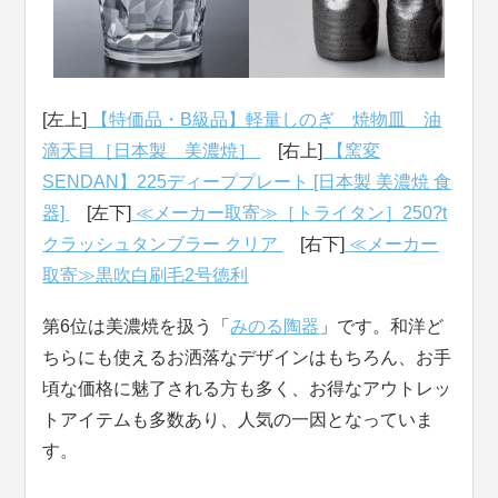
[左上]
【特価品・B級品】軽量しのぎ 焼物皿 油
滴天目［日本製 美濃焼］
[右上]
【窯変
SENDAN】225ディーププレート [日本製 美濃焼 食
器]
[左下]
≪メーカー取寄≫［トライタン］250?t
クラッシュタンブラー クリア
[右下]
≪メーカー
取寄≫黒吹白刷毛2号徳利
第6位は美濃焼を扱う「
みのる陶器
」です。和洋ど
ちらにも使えるお洒落なデザインはもちろん、お手
頃な価格に魅了される方も多く、お得なアウトレッ
トアイテムも多数あり、人気の一因となっていま
す。