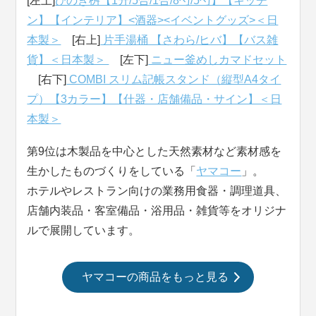
[左上]
ひのき桝【1升/5合/1合/8勺/5勺】【キッチ
ン】【インテリア】<酒器><イベントグッズ>＜日
本製＞
[右上]
片手湯桶 【さわら/ヒバ】【バス雑
貨】＜日本製＞
[左下]
ニュー釜めしカマドセット
[右下]
COMBI スリム記帳スタンド（縦型A4タイ
プ）【3カラー】【什器・店舗備品・サイン】＜日
本製＞
第9位は木製品を中心とした天然素材など素材感を
生かしたものづくりをしている「
ヤマコー
」。
ホテルやレストラン向けの業務用食器・調理道具、
店舗内装品・客室備品・浴用品・雑貨等をオリジナ
ルで展開しています。
ヤマコーの商品をもっと見る