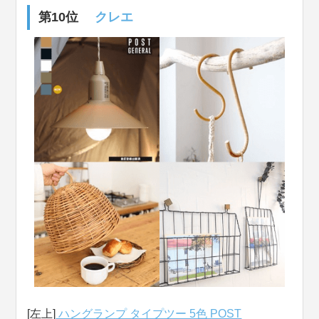
第10位
クレエ
[左上]
ハングランプ タイプツー 5色 POST