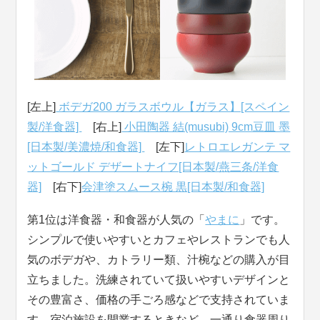
[左上]
ボデガ200 ガラスボウル【ガラス】[スペイン
製/洋食器]
[右上]
小田陶器 結(musubi) 9cm豆皿 墨
[日本製/美濃焼/和食器]
[左下]
レトロエレガンテ マ
ットゴールド デザートナイフ[日本製/燕三条/洋食
器]
[右下]
会津塗スムース椀 黒[日本製/和食器]
第1位は洋食器・和食器が人気の「
やまに
」です。
シンプルで使いやすいとカフェやレストランでも人
気のボデガや、カトラリー類、汁椀などの購入が目
立ちました。洗練されていて扱いやすいデザインと
その豊富さ、価格の手ごろ感などで支持されていま
す。宿泊施設を開業するときなど、一通り食器周り