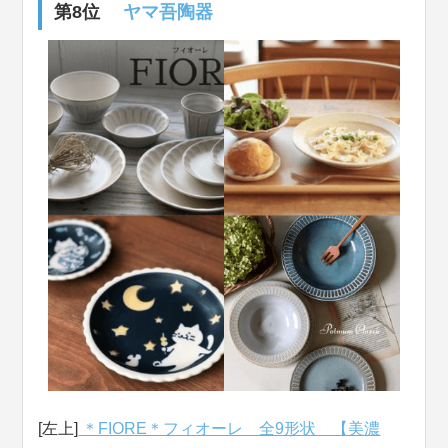
第8位
ヤマ吾陶器
[左上]
＊FIORE＊フィオーレ 全9形状 【美濃